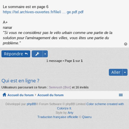
s
s
Le sommaire est en page 6
a
https://tel.archives-ouvertes.fr/file/i ... ge.pdf.pdf
g
e
A+
n
o
nanar
n
"Si vous ne considérez pas le vélo urbain comme une partie de la
l
solution pour l'aménagement des villes, vous êtes une partie du
u
problème."
au
Répondre
t
1 message • Page
1
sur
1
Aller
Qui est en ligne ?
Utilisateurs parcourant ce forum :
Semrush [Bot]
et 16 invités
Accueil du forum
Accueil du forum
Développé par
phpBB
® Forum Software © phpBB Limited
Color scheme created with
Colorize It
.
Style by
Arty
Traduction française officielle
©
Qiaeru