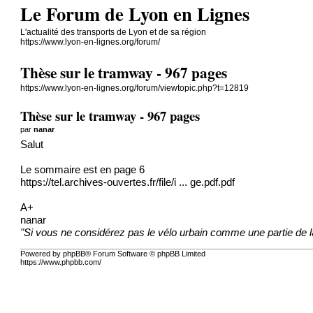
Le Forum de Lyon en Lignes
L'actualité des transports de Lyon et de sa région
https://www.lyon-en-lignes.org/forum/
Thèse sur le tramway - 967 pages
https://www.lyon-en-lignes.org/forum/viewtopic.php?t=12819
Thèse sur le tramway - 967 pages
par
nanar
Salut
Le sommaire est en page 6
https://tel.archives-ouvertes.fr/file/i ... ge.pdf.pdf
A+
nanar
"Si vous ne considérez pas le vélo urbain comme une partie de l
Powered by phpBB® Forum Software © phpBB Limited
https://www.phpbb.com/