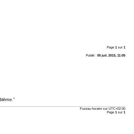
Page
1
sur
1
Publié :
05 juil. 2015, 11:05
oblème."
Fuseau horaire sur
UTC+02:00
Page
1
sur
1