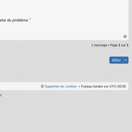
rtie du problème."
C
au
1 message • Page
1
sur
1
t
Aller
Supprimer les cookies
Fuseau horaire sur
UTC+02:00
It
.