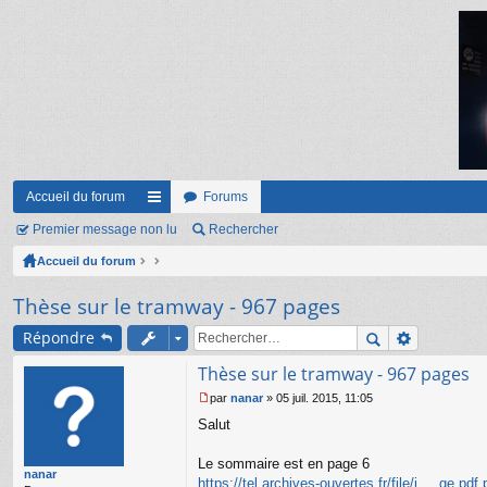
Accueil du forum
Forums
Premier message non lu
ac
Rechercher
Accueil du forum
co
ur
Thèse sur le tramway - 967 pages
ci
Répondre
s
Thèse sur le tramway - 967 pages
par
nanar
»
05 juil. 2015, 11:05
M
Salut
e
s
s
Le sommaire est en page 6
nanar
a
https://tel.archives-ouvertes.fr/file/i ... ge.pdf.