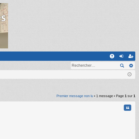
R
A
on
ns
Q
ne
cri
xi
pti
on
on
Premier message non lu
• 1 message • Page
1
sur
1
Citati