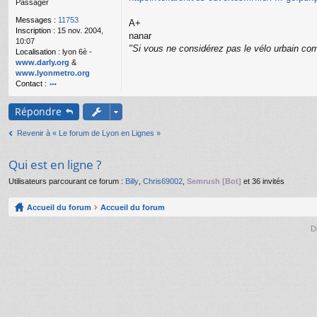
Passager
g
e
Messages :
11753
A+
n
Inscription :
15 nov. 2004,
o
nanar
10:07
n
"Si vous ne considérez pas le vélo urbain com
Localisation :
lyon 6è -
l
www.darly.org
&
u
www.lyonmetro.org
Contact :
o
nt
Répondre
ac
te
Revenir à « Le forum de Lyon en Lignes »
r
n
a
Qui est en ligne ?
n
ar
Utilisateurs parcourant ce forum :
Billy
,
Chris69002
,
Semrush [Bot]
et 36 invités
Accueil du forum
Accueil du forum
D