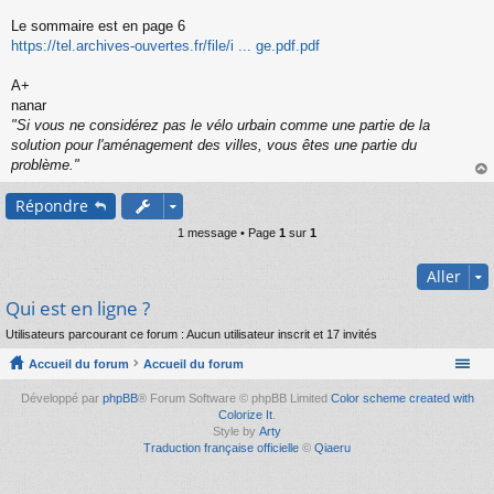
s
s
Le sommaire est en page 6
a
https://tel.archives-ouvertes.fr/file/i ... ge.pdf.pdf
g
e
A+
n
o
nanar
n
"Si vous ne considérez pas le vélo urbain comme une partie de la
l
solution pour l'aménagement des villes, vous êtes une partie du
u
problème."
au
Répondre
t
1 message • Page
1
sur
1
Aller
Qui est en ligne ?
Utilisateurs parcourant ce forum : Aucun utilisateur inscrit et 17 invités
Accueil du forum
Accueil du forum
Développé par
phpBB
® Forum Software © phpBB Limited
Color scheme created with
Colorize It
.
Style by
Arty
Traduction française officielle
©
Qiaeru