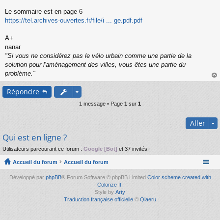
s
s
Le sommaire est en page 6
a
https://tel.archives-ouvertes.fr/file/i ... ge.pdf.pdf
g
e
A+
n
o
nanar
n
"Si vous ne considérez pas le vélo urbain comme une partie de la
l
solution pour l'aménagement des villes, vous êtes une partie du
u
problème."
au
Répondre
t
1 message • Page
1
sur
1
Aller
Qui est en ligne ?
Utilisateurs parcourant ce forum :
Google [Bot]
et 37 invités
Accueil du forum
Accueil du forum
Développé par
phpBB
® Forum Software © phpBB Limited
Color scheme created with
Colorize It
.
Style by
Arty
Traduction française officielle
©
Qiaeru