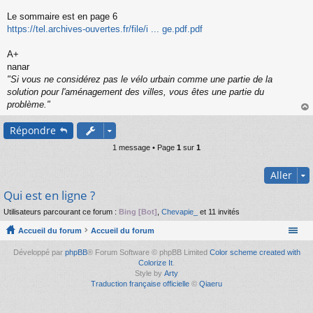
s
s
Le sommaire est en page 6
a
https://tel.archives-ouvertes.fr/file/i ... ge.pdf.pdf
g
e
A+
n
o
nanar
n
"Si vous ne considérez pas le vélo urbain comme une partie de la
l
solution pour l'aménagement des villes, vous êtes une partie du
u
problème."
au
Répondre
t
1 message • Page
1
sur
1
Aller
Qui est en ligne ?
Utilisateurs parcourant ce forum :
Bing [Bot]
,
Chevapie_
et 11 invités
Accueil du forum
Accueil du forum
Développé par
phpBB
® Forum Software © phpBB Limited
Color scheme created with
Colorize It
.
Style by
Arty
Traduction française officielle
©
Qiaeru