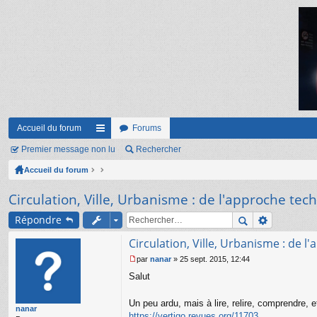
Accueil du forum
Forums
Premier message non lu
ac
Rechercher
Accueil du forum
co
ur
Circulation, Ville, Urbanisme : de l'approche tech
ci
Répondre
s
Circulation, Ville, Urbanisme : de l'
par
nanar
»
25 sept. 2015, 12:44
M
Salut
e
s
s
Un peu ardu, mais à lire, relire, comprendre, 
nanar
a
https://vertigo.revues.org/11703