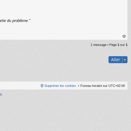
rtie du problème."
C
au
1 message • Page
1
sur
1
t
Aller
Supprimer les cookies
Fuseau horaire sur
UTC+02:00
It
.