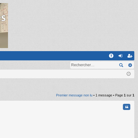
R
A
on
ns
Q
ne
cri
xi
pti
on
on
Premier message non lu
• 1 message • Page
1
sur
1
Citati