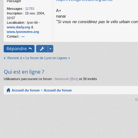
Passager
g
e
Messages :
11753
A+
n
Inscription :
15 nov. 2004,
o
nanar
10:07
n
"Si vous ne considérez pas le vélo urbain com
Localisation :
lyon 6è -
l
www.darly.org
&
u
www.lyonmetro.org
Contact :
o
nt
Répondre
ac
te
Revenir à « Le forum de Lyon en Lignes »
r
n
a
Qui est en ligne ?
n
ar
Utilisateurs parcourant ce forum :
Semrush [Bot]
et 39 invités
Accueil du forum
Accueil du forum
D