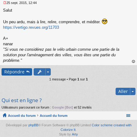
25 sept. 2015, 12:44
M
Salut
e
s
s
Un peu ardu, mais à lire, relire, comprendre, et méditer.
a
https://vertigo.revues.org/11703
g
e
A+
n
o
nanar
n
"Si vous ne considérez pas le vélo urbain comme une partie de la
l
solution pour l'aménagement des villes, vous êtes une partie du
u
problème."
au
Répondre
t
1 message • Page
1
sur
1
Aller
Qui est en ligne ?
Utilisateurs parcourant ce forum :
Google [Bot]
et 52 invités
Accueil du forum
Accueil du forum
Développé par
phpBB
® Forum Software © phpBB Limited
Color scheme created with
Colorize It
.
Style by
Arty