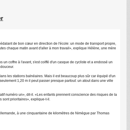
er
édalant de bon cœur en direction de l'école: un mode de transport propre,
nutes chaque matin avant d'aller à mon travail», explique Hélène, une mère
un coffre à l'avant, s'est coiffé d'un casque de cycliste et a endossé un
 douceur.
ans les stations balnéaires. Mais il est beaucoup plus sûr car équipé d'un
 seulement 1,20 m il peut passer presque partout: un atout dans une ville
ératif numéro un», dit-il. «Les enfants prennent conscience des risques de la
ont prioritaires», explique-t-il.
ère allemande, à une cinquantaine de kilomètres de Nimègue par Thomas