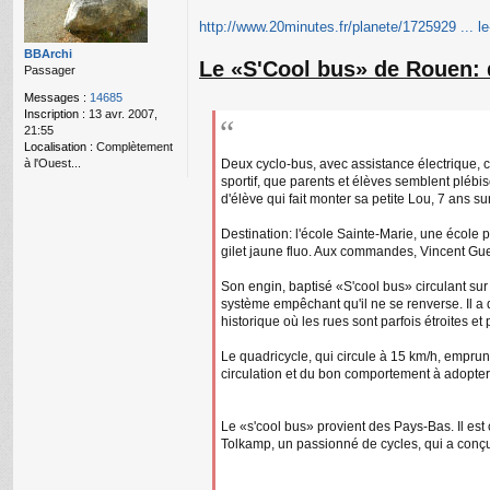
g
http://www.20minutes.fr/planete/1725929 ... le
e
n
BBArchi
Le «S'Cool bus» de Rouen: d
o
Passager
n
l
Messages :
14685
u
Inscription :
13 avr. 2007,
21:55
Localisation :
Complètement
à l'Ouest...
Deux cyclo-bus, avec assistance électrique, 
sportif, que parents et élèves semblent plébi
d'élève qui fait monter sa petite Lou, 7 ans s
Destination: l'école Sainte-Marie, une école 
gilet jaune fluo. Aux commandes, Vincent Guez
Son engin, baptisé «S'cool bus» circulant sur
système empêchant qu'il ne se renverse. Il a 
historique où les rues sont parfois étroites et
Le quadricycle, qui circule à 15 km/h, emprunt
circulation et du bon comportement à adopter. 
Le «s'cool bus» provient des Pays-Bas. Il est
Tolkamp, un passionné de cycles, qui a conçu