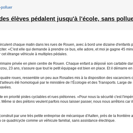
-polluer
es élèves pédalent jusqu'à l'école, sans pollu
circulent chaque matin dans les rues de Rouen, avec à bord une dizaine d'enfants p
sciter. «C'est elle qui demande à prendre ce bus, elle adore, et moi je gagne 45 mi
ur cet étrange véhicule à multiples pédales.
primaire privée en plein centre de Rouen. Chaque enfant a déposé son cartable dans 
ou, 23 ans, s'assure que tout le petit équipage est bien en place. Et il démarre en
 quatre roues, ressemble un peu aux Rosalies mis à la disposition des vacanciers d
d'ailleurs été homologué par le ministère de l’Écologie et des Transports. Large de
 pavées.
e en priorité pistes cyclables et rues piétonnes. «Pour nous la sécurité c'est l'imp
Même si des piétons veulent parfois nous laisser passer, nous nous arrêtons car ils s
 construit par une très petite entreprise de mécanique d'Aalten, près de la fronti
 ce quadricycle comme un véhicule familial, sans assistance électrique.