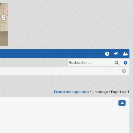
R
A
on
ns
Q
ne
cri
xi
pti
on
on
Premier message non lu
• 1 message • Page
1
sur
1
Citati