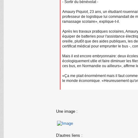
- Sortir du bénévolat -
Amaury Piquiot, 23 ans, un étudiant rouennais
professeur de logistique lui commandait de mon
ramassage scolaire», explique-t-il.
Après les travaux pratiques scolaires, Amaury
équiper de batteries pour l'assistance électri
oreille, plutôt que des aides publiques, les 
certificat médical pour emprunter le bus -, convi
Mais il est encore embryonnaire: deux écoles 
écologiquement utile et faire diminuer les fil
ces bus, en Normandie ou ailleurs», affirme l
«Ça me plait énormément mais il faut commence
le monde économique. «Heureusement qu'on a
Une image :
D'autres liens :