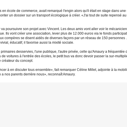
 en école de commerce, avait remarqué l'engin alors qu'il était en stage dans une e
ter un dossier sur un transport écologique à créer. «J'ai tout de suite repensé au v
 va poursuivre son projet avec Vincent. Les deux amis vont aller voir le mécanicien
que. Ils vont créer une association, lever plus de 12.000 euros via le fonds participa
deux compères se disent aidés de diverses façons par un réseau de 150 personnes .Leu
vial, éducatif, il favorise aussi la mixité sociale.
primaires desservies, l'une publique, l'autre privée, celle qu'Amaury a fréquentée 
es de voitures à l'entrée des écoles, le petit bus va donc devoir passer la sur-mult
e créateur du concept.
r à en discuter tous ensemble», fait remarquer Céline Millet, adjointe à la mobilit
 nos parents derrière nous», reconnaît Amaury.