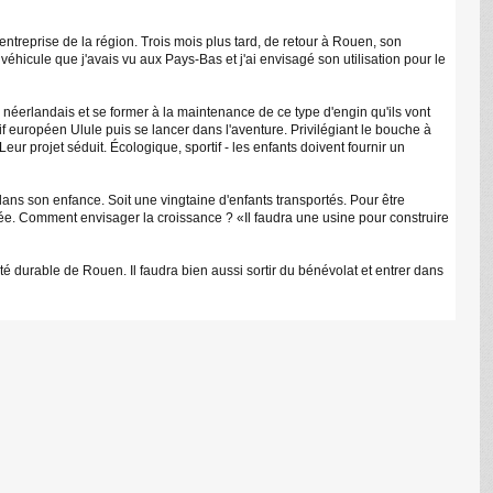
ntreprise de la région. Trois mois plus tard, de retour à Rouen, son
éhicule que j'avais vu aux Pays-Bas et j'ai envisagé son utilisation pour le
 néerlandais et se former à la maintenance de ce type d'engin qu'ils vont
tif européen Ulule puis se lancer dans l'aventure. Privilégiant le bouche à
r projet séduit. Écologique, sportif - les enfants doivent fournir un
dans son enfance. Soit une vingtaine d'enfants transportés. Pour être
ipliée. Comment envisager la croissance ? «Il faudra une usine pour construire
é durable de Rouen. Il faudra bien aussi sortir du bénévolat et entrer dans