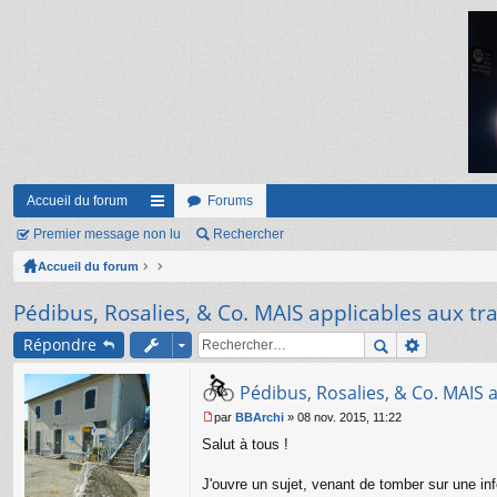
Accueil du forum
Forums
Premier message non lu
ac
Rechercher
Accueil du forum
co
ur
Pédibus, Rosalies, & Co. MAIS applicables aux tran
ci
Répondre
s
Pédibus, Rosalies, & Co. MAIS a
par
BBArchi
»
08 nov. 2015, 11:22
M
Salut à tous !
e
s
s
J'ouvre un sujet, venant de tomber sur une inf
a