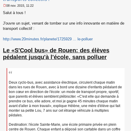
08 nov. 2015, 11:22
M
Salut à tous !
e
s
s
J'ouvre un sujet, venant de tomber sur une info innovante en matière de
a
transport collectif :
g
e
http://www.20minutes.fr/planete/1725929 ... le-polluer
n
o
n
Le «S'Cool bus» de Rouen: des élèves
l
pédalent jusqu'à l'école, sans polluer
u
Deux cyclo-bus, avec assistance électrique, circulent chaque matin
dans les rues de Rouen, avec à bord une dizaine d'enfants pédalant de
bon cœur en direction de l'école: un mode de transport propre, sportif,
que parents et élèves semblent plébisciter. «C'est elle qui demande à
prendre ce bus, elle adore, et moi je gagne 45 minutes chaque matin
avant d'aller à mon travail», explique Hélène, une mère d'élève qui fait
monter sa petite Lou, 7 ans sur cet étrange véhicule à multiples
pédales.
Destination: l'école Sainte-Marie, une école primaire privée en plein
centre de Rouen. Chaque enfant a déposé son cartable dans un coffre