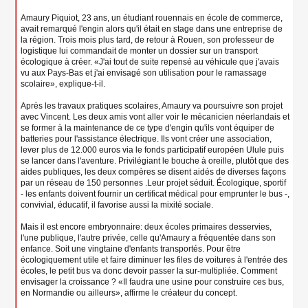
Amaury Piquiot, 23 ans, un étudiant rouennais en école de commerce,
avait remarqué l'engin alors qu'il était en stage dans une entreprise de
la région. Trois mois plus tard, de retour à Rouen, son professeur de
logistique lui commandait de monter un dossier sur un transport
écologique à créer. «J'ai tout de suite repensé au véhicule que j'avais
vu aux Pays-Bas et j'ai envisagé son utilisation pour le ramassage
scolaire», explique-t-il.
Après les travaux pratiques scolaires, Amaury va poursuivre son projet
avec Vincent. Les deux amis vont aller voir le mécanicien néerlandais et
se former à la maintenance de ce type d'engin qu'ils vont équiper de
batteries pour l'assistance électrique. Ils vont créer une association,
lever plus de 12.000 euros via le fonds participatif européen Ulule puis
se lancer dans l'aventure. Privilégiant le bouche à oreille, plutôt que des
aides publiques, les deux compères se disent aidés de diverses façons
par un réseau de 150 personnes .Leur projet séduit. Écologique, sportif
- les enfants doivent fournir un certificat médical pour emprunter le bus -,
convivial, éducatif, il favorise aussi la mixité sociale.
Mais il est encore embryonnaire: deux écoles primaires desservies,
l'une publique, l'autre privée, celle qu'Amaury a fréquentée dans son
enfance. Soit une vingtaine d'enfants transportés. Pour être
écologiquement utile et faire diminuer les files de voitures à l'entrée des
écoles, le petit bus va donc devoir passer la sur-multipliée. Comment
envisager la croissance ? «Il faudra une usine pour construire ces bus,
en Normandie ou ailleurs», affirme le créateur du concept.