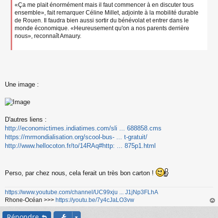
«Ça me plait énormément mais il faut commencer à en discuter tous
ensemble», fait remarquer Céline Millet, adjointe à la mobilité durable
de Rouen. Il faudra bien aussi sortir du bénévolat et entrer dans le
monde économique. «Heureusement qu'on a nos parents derrière
nous», reconnaît Amaury.
Une image :
D'autres liens :
http://economictimes.indiatimes.com/sli ... 688858.cms
https://mrmondialisation.org/scool-bus- ... t-gratuit/
http://www.hellocoton.fr/to/14RAq#http: ... 875p1.html
Perso, par chez nous, cela ferait un très bon carton !
https://www.youtube.com/channel/UC99xju ... J1jNp3FLhA
Rhone-Océan >>>
https://youtu.be/7y4cJaLO3vw
au
Répondre
t