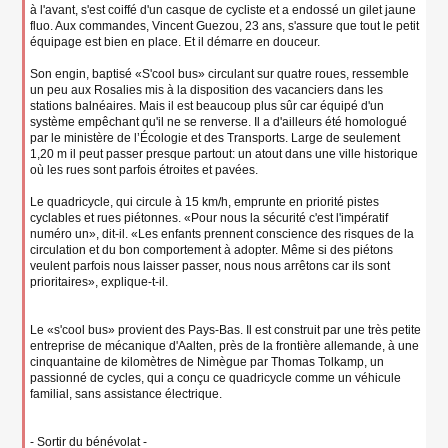
à l'avant, s'est coiffé d'un casque de cycliste et a endossé un gilet jaune
fluo. Aux commandes, Vincent Guezou, 23 ans, s'assure que tout le petit
équipage est bien en place. Et il démarre en douceur.
Son engin, baptisé «S'cool bus» circulant sur quatre roues, ressemble
un peu aux Rosalies mis à la disposition des vacanciers dans les
stations balnéaires. Mais il est beaucoup plus sûr car équipé d'un
système empêchant qu'il ne se renverse. Il a d'ailleurs été homologué
par le ministère de l’Écologie et des Transports. Large de seulement
1,20 m il peut passer presque partout: un atout dans une ville historique
où les rues sont parfois étroites et pavées.
Le quadricycle, qui circule à 15 km/h, emprunte en priorité pistes
cyclables et rues piétonnes. «Pour nous la sécurité c'est l'impératif
numéro un», dit-il. «Les enfants prennent conscience des risques de la
circulation et du bon comportement à adopter. Même si des piétons
veulent parfois nous laisser passer, nous nous arrêtons car ils sont
prioritaires», explique-t-il.
Le «s'cool bus» provient des Pays-Bas. Il est construit par une très petite
entreprise de mécanique d'Aalten, près de la frontière allemande, à une
cinquantaine de kilomètres de Nimègue par Thomas Tolkamp, un
passionné de cycles, qui a conçu ce quadricycle comme un véhicule
familial, sans assistance électrique.
- Sortir du bénévolat -