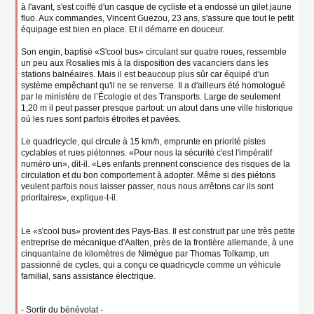
à l'avant, s'est coiffé d'un casque de cycliste et a endossé un gilet jaune
fluo. Aux commandes, Vincent Guezou, 23 ans, s'assure que tout le petit
équipage est bien en place. Et il démarre en douceur.
Son engin, baptisé «S'cool bus» circulant sur quatre roues, ressemble
un peu aux Rosalies mis à la disposition des vacanciers dans les
stations balnéaires. Mais il est beaucoup plus sûr car équipé d'un
système empêchant qu'il ne se renverse. Il a d'ailleurs été homologué
par le ministère de l’Écologie et des Transports. Large de seulement
1,20 m il peut passer presque partout: un atout dans une ville historique
où les rues sont parfois étroites et pavées.
Le quadricycle, qui circule à 15 km/h, emprunte en priorité pistes
cyclables et rues piétonnes. «Pour nous la sécurité c'est l'impératif
numéro un», dit-il. «Les enfants prennent conscience des risques de la
circulation et du bon comportement à adopter. Même si des piétons
veulent parfois nous laisser passer, nous nous arrêtons car ils sont
prioritaires», explique-t-il.
Le «s'cool bus» provient des Pays-Bas. Il est construit par une très petite
entreprise de mécanique d'Aalten, près de la frontière allemande, à une
cinquantaine de kilomètres de Nimègue par Thomas Tolkamp, un
passionné de cycles, qui a conçu ce quadricycle comme un véhicule
familial, sans assistance électrique.
- Sortir du bénévolat -