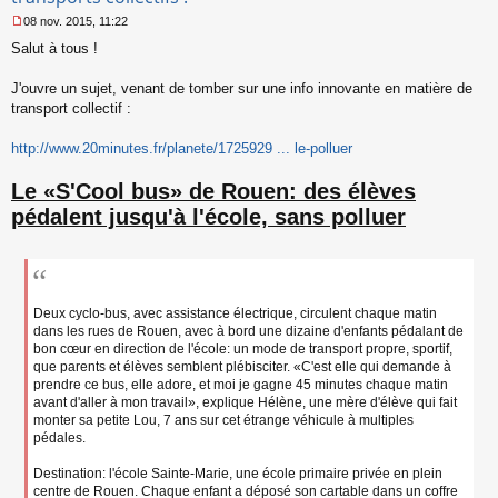
08 nov. 2015, 11:22
M
Salut à tous !
e
s
s
J'ouvre un sujet, venant de tomber sur une info innovante en matière de
a
transport collectif :
g
e
http://www.20minutes.fr/planete/1725929 ... le-polluer
n
o
n
Le «S'Cool bus» de Rouen: des élèves
l
pédalent jusqu'à l'école, sans polluer
u
Deux cyclo-bus, avec assistance électrique, circulent chaque matin
dans les rues de Rouen, avec à bord une dizaine d'enfants pédalant de
bon cœur en direction de l'école: un mode de transport propre, sportif,
que parents et élèves semblent plébisciter. «C'est elle qui demande à
prendre ce bus, elle adore, et moi je gagne 45 minutes chaque matin
avant d'aller à mon travail», explique Hélène, une mère d'élève qui fait
monter sa petite Lou, 7 ans sur cet étrange véhicule à multiples
pédales.
Destination: l'école Sainte-Marie, une école primaire privée en plein
centre de Rouen. Chaque enfant a déposé son cartable dans un coffre