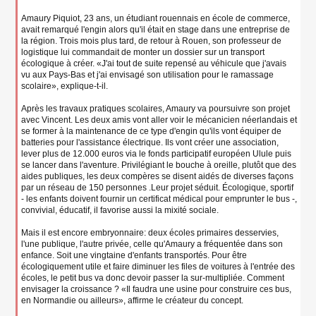
Amaury Piquiot, 23 ans, un étudiant rouennais en école de commerce,
avait remarqué l'engin alors qu'il était en stage dans une entreprise de
la région. Trois mois plus tard, de retour à Rouen, son professeur de
logistique lui commandait de monter un dossier sur un transport
écologique à créer. «J'ai tout de suite repensé au véhicule que j'avais
vu aux Pays-Bas et j'ai envisagé son utilisation pour le ramassage
scolaire», explique-t-il.
Après les travaux pratiques scolaires, Amaury va poursuivre son projet
avec Vincent. Les deux amis vont aller voir le mécanicien néerlandais et
se former à la maintenance de ce type d'engin qu'ils vont équiper de
batteries pour l'assistance électrique. Ils vont créer une association,
lever plus de 12.000 euros via le fonds participatif européen Ulule puis
se lancer dans l'aventure. Privilégiant le bouche à oreille, plutôt que des
aides publiques, les deux compères se disent aidés de diverses façons
par un réseau de 150 personnes .Leur projet séduit. Écologique, sportif
- les enfants doivent fournir un certificat médical pour emprunter le bus -,
convivial, éducatif, il favorise aussi la mixité sociale.
Mais il est encore embryonnaire: deux écoles primaires desservies,
l'une publique, l'autre privée, celle qu'Amaury a fréquentée dans son
enfance. Soit une vingtaine d'enfants transportés. Pour être
écologiquement utile et faire diminuer les files de voitures à l'entrée des
écoles, le petit bus va donc devoir passer la sur-multipliée. Comment
envisager la croissance ? «Il faudra une usine pour construire ces bus,
en Normandie ou ailleurs», affirme le créateur du concept.