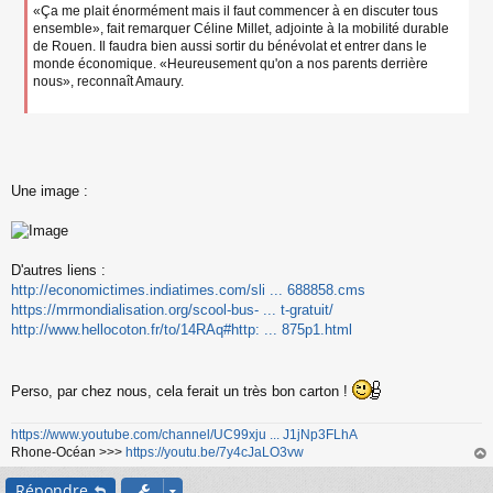
«Ça me plait énormément mais il faut commencer à en discuter tous
ensemble», fait remarquer Céline Millet, adjointe à la mobilité durable
de Rouen. Il faudra bien aussi sortir du bénévolat et entrer dans le
monde économique. «Heureusement qu'on a nos parents derrière
nous», reconnaît Amaury.
Une image :
D'autres liens :
http://economictimes.indiatimes.com/sli ... 688858.cms
https://mrmondialisation.org/scool-bus- ... t-gratuit/
http://www.hellocoton.fr/to/14RAq#http: ... 875p1.html
Perso, par chez nous, cela ferait un très bon carton !
https://www.youtube.com/channel/UC99xju ... J1jNp3FLhA
Rhone-Océan >>>
https://youtu.be/7y4cJaLO3vw
au
Répondre
t