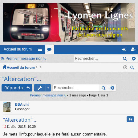
Accueil du forum
Premier message non lu
ac
or
on
ns
Accueil du forum
co
u
ne
cri
ec
"Altercation"...
ur
m
xi
pti
her
ci
s
on
on
Répondre
ch
er
Premier message non lu
s
• 1 message • Page
1
sur
1
BBArchi
Passager
Cita
"Altercation"...
11 déc. 2015, 10:39
M
Je mets l'info,pour laquelle je ne ferai aucun commentaire.
e