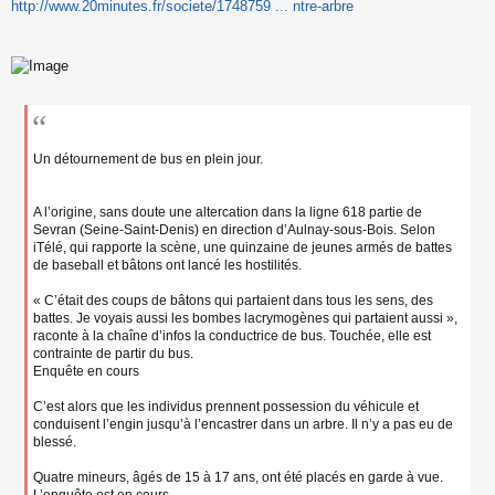
s
http://www.20minutes.fr/societe/1748759 ... ntre-arbre
s
a
g
e
n
o
n
l
u
Un détournement de bus en plein jour.
A l’origine, sans doute une altercation dans la ligne 618 partie de
Sevran (Seine-Saint-Denis) en direction d’Aulnay-sous-Bois. Selon
iTélé, qui rapporte la scène, une quinzaine de jeunes armés de battes
de baseball et bâtons ont lancé les hostilités.
« C’était des coups de bâtons qui partaient dans tous les sens, des
battes. Je voyais aussi les bombes lacrymogènes qui partaient aussi »,
raconte à la chaîne d’infos la conductrice de bus. Touchée, elle est
contrainte de partir du bus.
Enquête en cours
C’est alors que les individus prennent possession du véhicule et
conduisent l’engin jusqu’à l’encastrer dans un arbre. Il n’y a pas eu de
blessé.
Quatre mineurs, âgés de 15 à 17 ans, ont été placés en garde à vue.