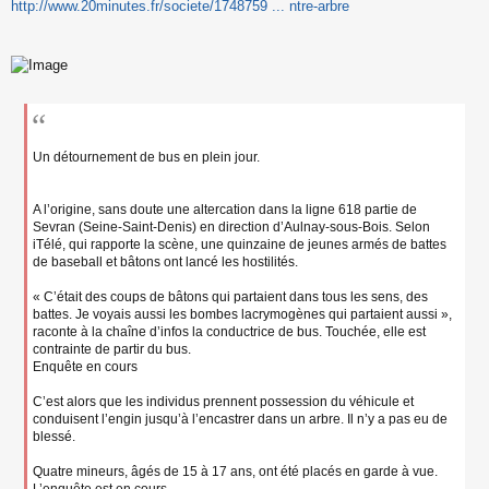
s
http://www.20minutes.fr/societe/1748759 ... ntre-arbre
s
a
g
e
n
o
n
l
u
Un détournement de bus en plein jour.
A l’origine, sans doute une altercation dans la ligne 618 partie de
Sevran (Seine-Saint-Denis) en direction d’Aulnay-sous-Bois. Selon
iTélé, qui rapporte la scène, une quinzaine de jeunes armés de battes
de baseball et bâtons ont lancé les hostilités.
« C’était des coups de bâtons qui partaient dans tous les sens, des
battes. Je voyais aussi les bombes lacrymogènes qui partaient aussi »,
raconte à la chaîne d’infos la conductrice de bus. Touchée, elle est
contrainte de partir du bus.
Enquête en cours
C’est alors que les individus prennent possession du véhicule et
conduisent l’engin jusqu’à l’encastrer dans un arbre. Il n’y a pas eu de
blessé.
Quatre mineurs, âgés de 15 à 17 ans, ont été placés en garde à vue.