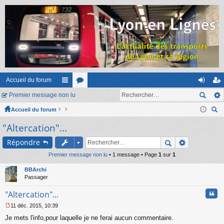
Accueil du forum
Premier message non lu
ac
or
on
ns
Accueil du forum
co
u
ne
cri
ec
"Altercation"...
ur
m
xi
pti
her
ci
s
on
on
Répondre
ch
er
Premier message non lu
s
• 1 message • Page
1
sur
1
BBArchi
Passager
Cita
"Altercation"...
11 déc. 2015, 10:39
M
Je mets l'info,pour laquelle je ne ferai aucun commentaire.
e