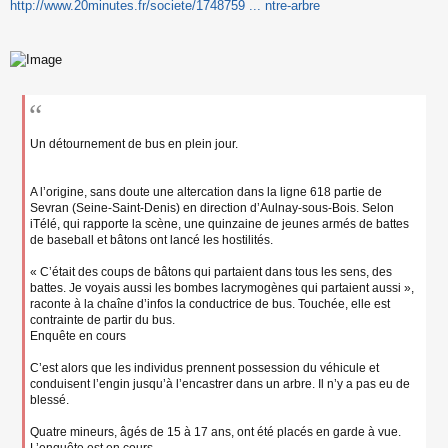
s
http://www.20minutes.fr/societe/1748759 ... ntre-arbre
s
a
g
e
n
o
n
l
u
Un détournement de bus en plein jour.
A l’origine, sans doute une altercation dans la ligne 618 partie de
Sevran (Seine-Saint-Denis) en direction d’Aulnay-sous-Bois. Selon
iTélé, qui rapporte la scène, une quinzaine de jeunes armés de battes
de baseball et bâtons ont lancé les hostilités.
« C’était des coups de bâtons qui partaient dans tous les sens, des
battes. Je voyais aussi les bombes lacrymogènes qui partaient aussi »,
raconte à la chaîne d’infos la conductrice de bus. Touchée, elle est
contrainte de partir du bus.
Enquête en cours
C’est alors que les individus prennent possession du véhicule et
conduisent l’engin jusqu’à l’encastrer dans un arbre. Il n’y a pas eu de
blessé.
Quatre mineurs, âgés de 15 à 17 ans, ont été placés en garde à vue.