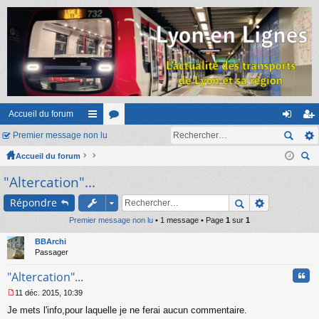
Accueil du forum
Premier message non lu
ac
or
on
ns
Accueil du forum
co
u
ne
cri
ec
"Altercation"...
ur
m
xi
pti
her
ci
s
on
on
Répondre
ch
er
Premier message non lu
s
• 1 message • Page
1
sur
1
BBArchi
Passager
Cita
"Altercation"...
11 déc. 2015, 10:39
M
Je mets l'info,pour laquelle je ne ferai aucun commentaire.
e