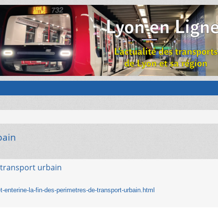
bain
 transport urbain
enterine-la-fin-des-perimetres-de-transport-urbain.html