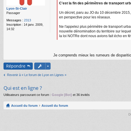
g
C'est la fin des périmètres de transport urb
e
Lyon-St-Clair
n
Un décret, paru au JO du 10 décembre 2015, fi
Passager
o
en perspective pour les réseaux.
n
Messages :
2313
l
Inscription :
14 janv. 2009,
Ne l'appelez plus périmètre de transport urbain
u
14:32
nouvelle dénomination du territoire sur leque
la loi NOTRe dont nous avions fait écho en fé
Je comprends mieux les rumeurs de disparitio
Répondre
Revenir à « Le forum de Lyon en Lignes »
Qui est en ligne ?
Utilisateurs parcourant ce forum :
Google [Bot]
et 36 invités
Accueil du forum
Accueil du forum
D