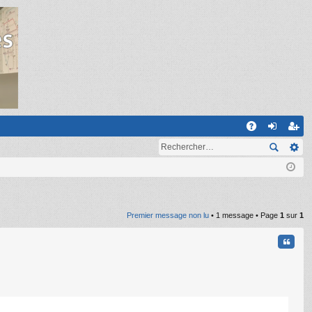
R
A
on
ns
Q
ne
cri
xi
pti
on
on
Premier message non lu
• 1 message • Page
1
sur
1
Citati