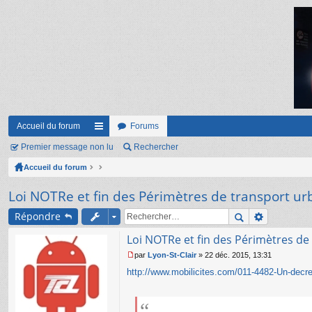
Accueil du forum
Forums
Premier message non lu
ac
Rechercher
Accueil du forum
co
ur
Loi NOTRe et fin des Périmètres de transport ur
ci
Répondre
s
Loi NOTRe et fin des Périmètres de
par
Lyon-St-Clair
»
22 déc. 2015, 13:31
M
http://www.mobilicites.com/011-4482-Un-decret-
e
s
s
a