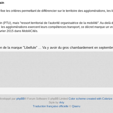
ain
xe les critères permettant de différencier sur le territoire des agglomérations, les
 (PTU), mais "ressort territorial de l'autorité organisatrice de la mobilité". Au-del
l les agglomérations exercent leurs compétences transport, ce décret marque un vra
vrier 2015 dans MobiliCités.
n de la marque "Libellule" ... Va y avoir du gros chambardement en septembre
éveloppé par
phpBB
® Forum Software © phpBB Limited
Color scheme created with Colorize 
Style by
Arty
Traduction française officielle
©
Qiaeru