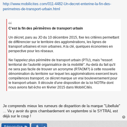
http://www.mobilicites.com/011-4482-Un-decret-enterine-la-fin-des-
e
s
perimetres-de-transport-urbain.html
s
a
g
e
C'est la fin des périmètres de transport urbain
n
o
Un décret, paru au JO du 10 décembre 2015, fixe les critères permettant
n
de différencier sur le territoire des agglomérations, les lignes de
l
transport urbaines et non urbaines. A la clé, quelques économies en
u
perspective pour les réseaux.
Ne l'appelez plus périmètre de transport urbain (PTU), mais "ressort
territorial de l'autorité organisatrice de la mobilité". Au-delà du fait qu'il
ne sera pas facile de trouver un acronyme (RTAOM?) à cette nouvelle
dénomination du territoire sur lequel les agglomérations exercent leurs
compétences transport, ce décret marque un vrai bouleversement pour
le transport urbain. Il découle d'une disposition de la loi NOTRe dont
nous avions fait écho en février 2015 dans MobiliCités.
Je comprends mieux les rumeurs de disparition de la marque "Libellule"
... Va y avoir du gros chambardement en septembre si le SYTRAL est
déjà sur le coup !
au
Répondre
t