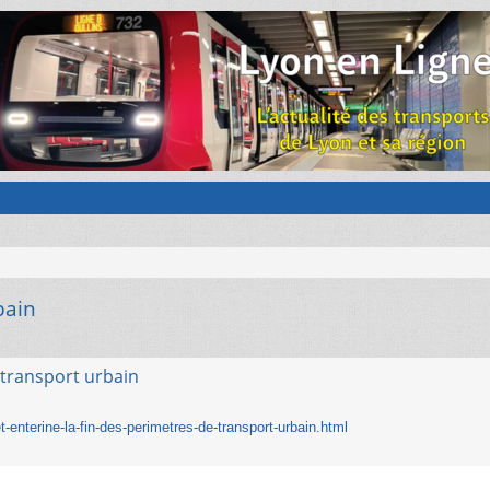
bain
 transport urbain
enterine-la-fin-des-perimetres-de-transport-urbain.html