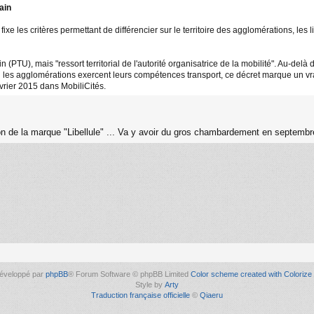
ain
xe les critères permettant de différencier sur le territoire des agglomérations, les
 (PTU), mais "ressort territorial de l'autorité organisatrice de la mobilité". Au-del
l les agglomérations exercent leurs compétences transport, ce décret marque un vra
vrier 2015 dans MobiliCités.
n de la marque "Libellule" ... Va y avoir du gros chambardement en septembre
éveloppé par
phpBB
® Forum Software © phpBB Limited
Color scheme created with Colorize 
Style by
Arty
Traduction française officielle
©
Qiaeru