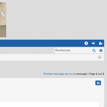
R
A
on
ns
Q
ne
cri
xi
pti
on
on
Premier message non lu
• 1 message • Page
1
sur
1
Citati