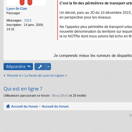
g
C'est la fin des périmètres de transport urb
e
Lyon-St-Clair
n
Un décret, paru au JO du 10 décembre 2015, fi
Passager
o
en perspective pour les réseaux.
n
Messages :
2313
l
Inscription :
14 janv. 2009,
Ne l'appelez plus périmètre de transport urbain
u
14:32
nouvelle dénomination du territoire sur leque
la loi NOTRe dont nous avions fait écho en fé
Je comprends mieux les rumeurs de disparitio
Répondre
Revenir à « Le forum de Lyon en Lignes »
Qui est en ligne ?
Utilisateurs parcourant ce forum :
Bing [Bot]
et 25 invités
Accueil du forum
Accueil du forum
D