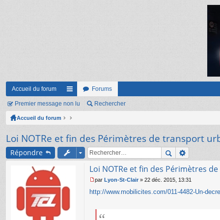
Accueil du forum
Forums
Premier message non lu
ac
Rechercher
Accueil du forum
co
ur
Loi NOTRe et fin des Périmètres de transport ur
ci
Répondre
s
Loi NOTRe et fin des Périmètres de
par
Lyon-St-Clair
»
22 déc. 2015, 13:31
M
http://www.mobilicites.com/011-4482-Un-decret-
e
s
s
a