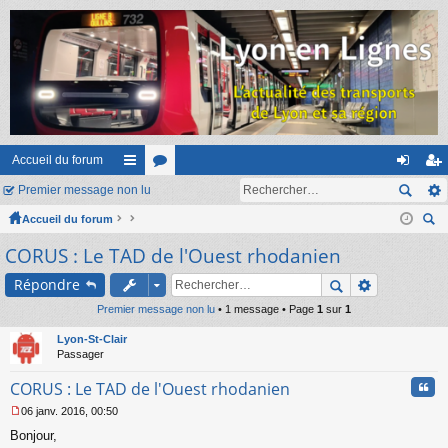
Accueil du forum
Premier message non lu
ac
or
on
ns
Accueil du forum
co
u
ne
cri
ec
CORUS : Le TAD de l'Ouest rhodanien
ur
m
xi
pti
her
ci
s
on
on
Répondre
ch
er
Premier message non lu
s
• 1 message • Page
1
sur
1
Lyon-St-Clair
Passager
Cita
CORUS : Le TAD de l'Ouest rhodanien
06 janv. 2016, 00:50
M
Bonjour,
e