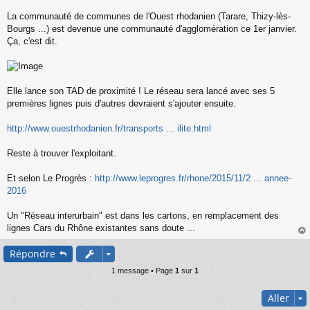
s
s
La communauté de communes de l'Ouest rhodanien (Tarare, Thizy-lès-
a
Bourgs ...) est devenue une communauté d'agglomération ce 1er janvier.
g
Ça, c'est dit.
e
n
o
n
l
Elle lance son TAD de proximité ! Le réseau sera lancé avec ses 5
u
premières lignes puis d'autres devraient s'ajouter ensuite.
http://www.ouestrhodanien.fr/transports ... ilite.html
Reste à trouver l'exploitant.
Et selon Le Progrès :
http://www.leprogres.fr/rhone/2015/11/2 ... annee-
2016
Un "Réseau interurbain" est dans les cartons, en remplacement des
lignes Cars du Rhône existantes sans doute ...
au
Répondre
t
1 message • Page
1
sur
1
Aller