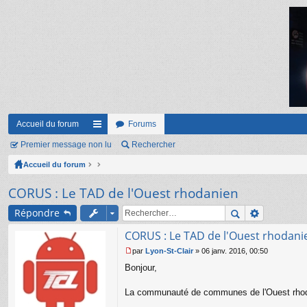
Accueil du forum
Forums
Premier message non lu
ac
Rechercher
Accueil du forum
co
ur
CORUS : Le TAD de l'Ouest rhodanien
ci
Répondre
s
CORUS : Le TAD de l'Ouest rhodani
par
Lyon-St-Clair
»
06 janv. 2016, 00:50
M
Bonjour,
e
s
s
La communauté de communes de l'Ouest rhodani
a