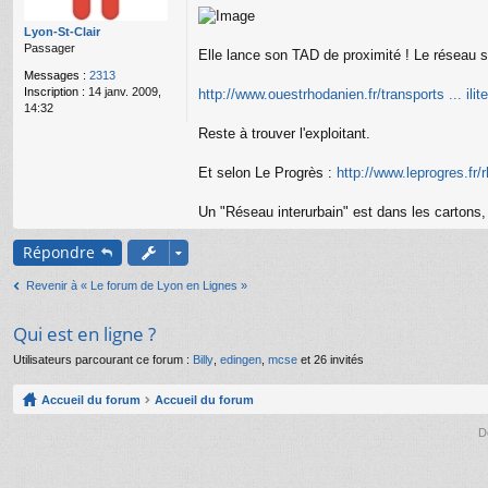
g
e
Lyon-St-Clair
n
Passager
o
Elle lance son TAD de proximité ! Le réseau se
n
Messages :
2313
l
Inscription :
14 janv. 2009,
http://www.ouestrhodanien.fr/transports ... ilit
u
14:32
Reste à trouver l'exploitant.
Et selon Le Progrès :
http://www.leprogres.fr/
Un "Réseau interurbain" est dans les cartons
Répondre
Revenir à « Le forum de Lyon en Lignes »
Qui est en ligne ?
Utilisateurs parcourant ce forum :
Billy
,
edingen
,
mcse
et 26 invités
Accueil du forum
Accueil du forum
D