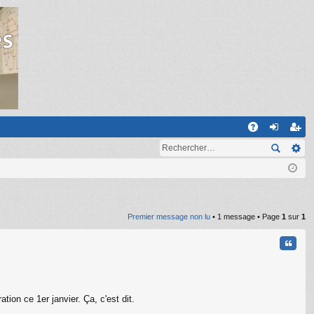
R
A
on
ns
Q
ne
cri
xi
pti
on
on
Premier message non lu
• 1 message • Page
1
sur
1
Citati
n ce 1er janvier. Ça, c'est dit.