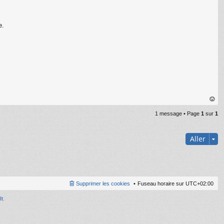
e.
au
1 message • Page
1
sur
1
t
Aller
Supprimer les cookies
Fuseau horaire sur
UTC+02:00
It
.