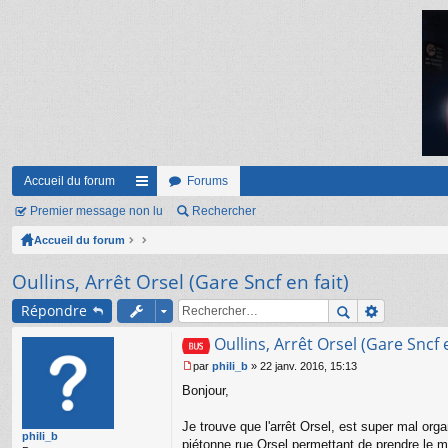
Accueil du forum
Forums
Premier message non lu
ac
Rechercher
Accueil du forum
co
ur
Oullins, Arrêt Orsel (Gare Sncf en fait)
ci
Répondre
s
Oullins, Arrêt Orsel (Gare Sncf e
par
phili_b
»
22 janv. 2016, 15:13
M
Bonjour,
e
s
s
Je trouve que l'arrêt Orsel, est super mal org
phili_b
a
piétonne rue Orsel permettant de prendre le mét