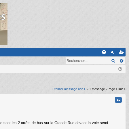
R
A
on
ns
Q
ne
cri
xi
pti
on
on
Premier message non lu
• 1 message • Page
1
sur
1
Citati
 Ce sont les 2 arrêts de bus sur la Grande Rue devant la voie semi-