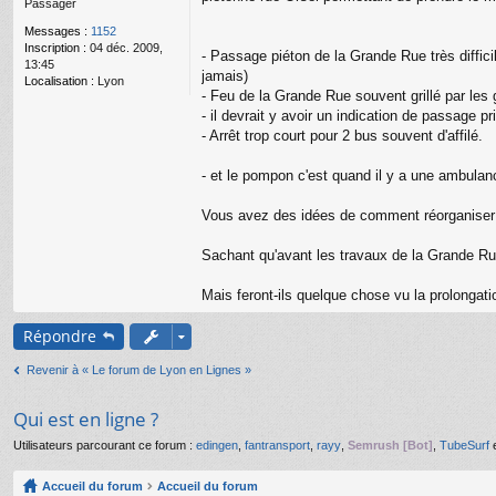
Passager
g
e
Messages :
1152
n
Inscription :
04 déc. 2009,
o
- Passage piéton de la Grande Rue très difficil
13:45
n
jamais)
Localisation :
Lyon
l
- Feu de la Grande Rue souvent grillé par les 
u
- il devrait y avoir un indication de passage pr
- Arrêt trop court pour 2 bus souvent d'affilé.
- et le pompon c'est quand il y a une ambula
Vous avez des idées de comment réorganiser ce
Sachant qu'avant les travaux de la Grande Rue
Mais feront-ils quelque chose vu la prolongat
Répondre
Revenir à « Le forum de Lyon en Lignes »
Qui est en ligne ?
Utilisateurs parcourant ce forum :
edingen
,
fantransport
,
rayy
,
Semrush [Bot]
,
TubeSurf
e
Accueil du forum
Accueil du forum