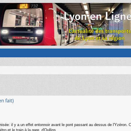
n fait)
anisée: il y a un effet entonnoir avant le pont passant au dessus de l'Yzéron.
ro et le train à la gare. d'Oullins,