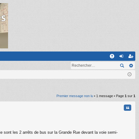
R
A
on
ns
Q
ne
cri
xi
pti
on
on
Premier message non lu
• 1 message • Page
1
sur
1
Citati
 Ce sont les 2 arrêts de bus sur la Grande Rue devant la voie semi-