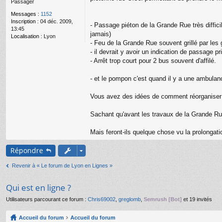
Passager
g
e
Messages :
1152
n
Inscription :
04 déc. 2009,
o
- Passage piéton de la Grande Rue très difficil
13:45
n
jamais)
Localisation :
Lyon
l
- Feu de la Grande Rue souvent grillé par les 
u
- il devrait y avoir un indication de passage pr
- Arrêt trop court pour 2 bus souvent d'affilé.
- et le pompon c'est quand il y a une ambula
Vous avez des idées de comment réorganiser ce
Sachant qu'avant les travaux de la Grande Rue
Mais feront-ils quelque chose vu la prolongat
Répondre
Revenir à « Le forum de Lyon en Lignes »
Qui est en ligne ?
Utilisateurs parcourant ce forum :
Chris69002
,
greglomb
,
Semrush [Bot]
et 19 invités
Accueil du forum
Accueil du forum