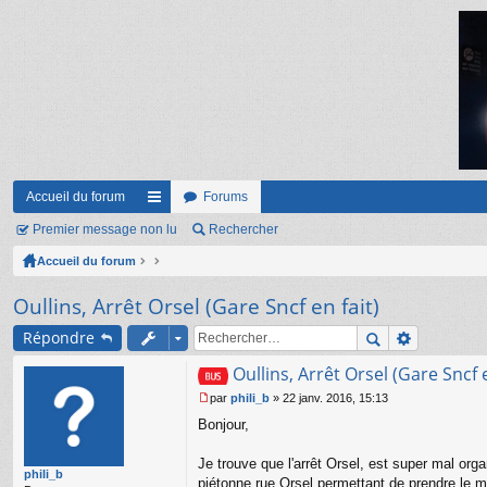
Accueil du forum
Forums
Premier message non lu
ac
Rechercher
Accueil du forum
co
ur
Oullins, Arrêt Orsel (Gare Sncf en fait)
ci
Répondre
s
Oullins, Arrêt Orsel (Gare Sncf e
par
phili_b
»
22 janv. 2016, 15:13
M
Bonjour,
e
s
s
Je trouve que l'arrêt Orsel, est super mal org
phili_b
a
piétonne rue Orsel permettant de prendre le mét