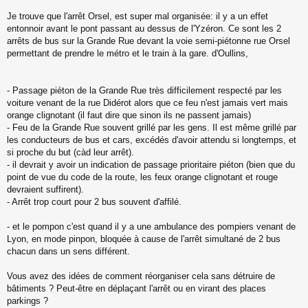
s
s
Je trouve que l'arrêt Orsel, est super mal organisée: il y a un effet
a
entonnoir avant le pont passant au dessus de l'Yzéron. Ce sont les 2
g
arrêts de bus sur la Grande Rue devant la voie semi-piétonne rue Orsel
e
permettant de prendre le métro et le train à la gare. d'Oullins,
n
o
n
l
- Passage piéton de la Grande Rue très difficilement respecté par les
u
voiture venant de la rue Didérot alors que ce feu n'est jamais vert mais
orange clignotant (il faut dire que sinon ils ne passent jamais)
- Feu de la Grande Rue souvent grillé par les gens. Il est même grillé par
les conducteurs de bus et cars, excédés d'avoir attendu si longtemps, et
si proche du but (càd leur arrêt).
- il devrait y avoir un indication de passage prioritaire piéton (bien que du
point de vue du code de la route, les feux orange clignotant et rouge
devraient suffirent).
- Arrêt trop court pour 2 bus souvent d'affilé.
- et le pompon c'est quand il y a une ambulance des pompiers venant de
Lyon, en mode pinpon, bloquée à cause de l'arrêt simultané de 2 bus
chacun dans un sens différent.
Vous avez des idées de comment réorganiser cela sans détruire de
bâtiments ? Peut-être en déplaçant l'arrêt ou en virant des places
parkings ?