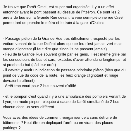
s
s
Je trouve que l'arrêt Orsel, est super mal organisée: il y a un effet
a
entonnoir avant le pont passant au dessus de l'Yzéron. Ce sont les 2
g
arrêts de bus sur la Grande Rue devant la voie semi-piétonne rue Orsel
e
permettant de prendre le métro et le train à la gare. d'Oullins,
n
o
n
l
- Passage piéton de la Grande Rue très difficilement respecté par les
u
voiture venant de la rue Didérot alors que ce feu n'est jamais vert mais
orange clignotant (il faut dire que sinon ils ne passent jamais)
- Feu de la Grande Rue souvent grillé par les gens. Il est même grillé par
les conducteurs de bus et cars, excédés d'avoir attendu si longtemps, et
si proche du but (càd leur arrêt).
- il devrait y avoir un indication de passage prioritaire piéton (bien que du
point de vue du code de la route, les feux orange clignotant et rouge
devraient suffirent).
- Arrêt trop court pour 2 bus souvent d'affilé.
- et le pompon c'est quand il y a une ambulance des pompiers venant de
Lyon, en mode pinpon, bloquée à cause de l'arrêt simultané de 2 bus
chacun dans un sens différent.
Vous avez des idées de comment réorganiser cela sans détruire de
bâtiments ? Peut-être en déplaçant l'arrêt ou en virant des places
parkings ?