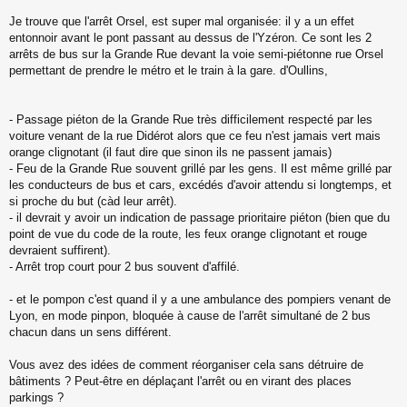
s
s
Je trouve que l'arrêt Orsel, est super mal organisée: il y a un effet
a
entonnoir avant le pont passant au dessus de l'Yzéron. Ce sont les 2
g
arrêts de bus sur la Grande Rue devant la voie semi-piétonne rue Orsel
e
permettant de prendre le métro et le train à la gare. d'Oullins,
n
o
n
l
- Passage piéton de la Grande Rue très difficilement respecté par les
u
voiture venant de la rue Didérot alors que ce feu n'est jamais vert mais
orange clignotant (il faut dire que sinon ils ne passent jamais)
- Feu de la Grande Rue souvent grillé par les gens. Il est même grillé par
les conducteurs de bus et cars, excédés d'avoir attendu si longtemps, et
si proche du but (càd leur arrêt).
- il devrait y avoir un indication de passage prioritaire piéton (bien que du
point de vue du code de la route, les feux orange clignotant et rouge
devraient suffirent).
- Arrêt trop court pour 2 bus souvent d'affilé.
- et le pompon c'est quand il y a une ambulance des pompiers venant de
Lyon, en mode pinpon, bloquée à cause de l'arrêt simultané de 2 bus
chacun dans un sens différent.
Vous avez des idées de comment réorganiser cela sans détruire de
bâtiments ? Peut-être en déplaçant l'arrêt ou en virant des places
parkings ?