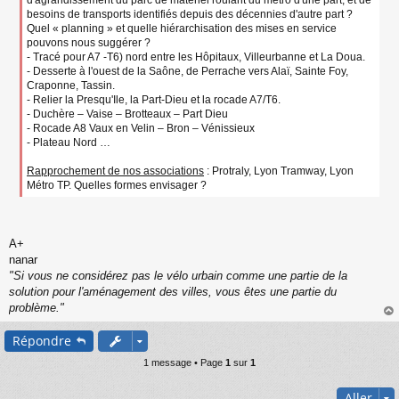
d'agrandissement du parc de matériel roulant du métro d'une part, et de
besoins de transports identifiés depuis des décennies d'autre part ?
Quel « planning » et quelle hiérarchisation des mises en service
pouvons nous suggérer ?
- Tracé pour A7 -T6) nord entre les Hôpitaux, Villeurbanne et La Doua.
- Desserte à l'ouest de la Saône, de Perrache vers Alaï, Sainte Foy,
Craponne, Tassin.
- Relier la Presqu'Ile, la Part-Dieu et la rocade A7/T6.
- Duchère – Vaise – Brotteaux – Part Dieu
- Rocade A8 Vaux en Velin – Bron – Vénissieux
- Plateau Nord …
Rapprochement de nos associations
: Protraly, Lyon Tramway, Lyon
Métro TP. Quelles formes envisager ?
A+
nanar
"Si vous ne considérez pas le vélo urbain comme une partie de la
solution pour l'aménagement des villes, vous êtes une partie du
problème."
au
Répondre
t
1 message • Page
1
sur
1
Aller