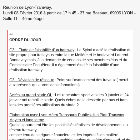
s
s
Réunion de Lyon-Tramway,
a
Lundi 08 Février 2016 à partir de 17 h 45 - 37 rue Bossuet, 69006 LYON –
g
Salle 11 – 4ème étage
e
n
o
n
l
ORDRE DU JOUR
u
C3 – Etude de faisabilité d'un tramway
: Le Sytral a acté la réalisation du
site propre pour trolleybus entre la rue Molière et le boulevard Laurent
Bonnevay mais, à la demande de certains de ses membres élus et du
Commissaire Enquêteur, il a également étudié la faisabilité d'une
réalisation tramway.
C3 - Déviation de réseaux
: Point sur l'avancement des travaux ( merci
aux présents qui auront des informations)
Accès au grand stade OL
: Les rencontres sportives des 9 janvier et 24
janvier ont rempli le stade. Quels échos de la desserte par bus et tram
lors des premières utilisations du stade ?
Elaboration avec Lyon Métro Transports Publics d'un Plan Tramway
Moyen et long terme
Quelles pourraient être les possibilités réalistes de développement du
réseau tramway,
compte tenu de la rigueur financière et des impératifs en matière