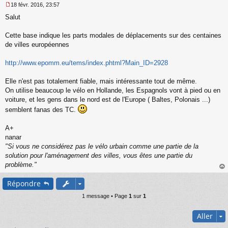
18 févr. 2016, 23:57
M
Salut
e
s
s
Cette base indique les parts modales de déplacements sur des centaines
a
de villes européennes
g
e
http://www.epomm.eu/tems/index.phtml?Main_ID=2928
n
o
n
Elle n'est pas totalement fiable, mais intéressante tout de même.
l
On utilise beaucoup le vélo en Hollande, les Espagnols vont à pied ou en
u
voiture, et les gens dans le nord est de l'Europe ( Baltes, Polonais ...)
semblent fanas des TC.
A+
nanar
"Si vous ne considérez pas le vélo urbain comme une partie de la
solution pour l'aménagement des villes, vous êtes une partie du
problème."
au
Répondre
t
1 message • Page
1
sur
1
Aller