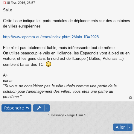
18 févr. 2016, 23:57
M
Salut
e
s
s
Cette base indique les parts modales de déplacements sur des centaines
a
de villes européennes
g
e
http://www.epomm.eu/tems/index.phtml?Main_ID=2928
n
o
n
Elle n'est pas totalement fiable, mais intéressante tout de même.
l
On utilise beaucoup le vélo en Hollande, les Espagnols vont à pied ou en
u
voiture, et les gens dans le nord est de l'Europe ( Baltes, Polonais ...)
semblent fanas des TC.
A+
nanar
"Si vous ne considérez pas le vélo urbain comme une partie de la
solution pour l'aménagement des villes, vous êtes une partie du
problème."
au
Répondre
t
1 message • Page
1
sur
1
Aller