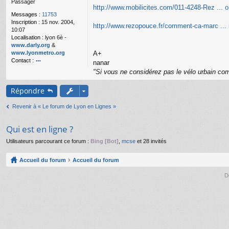
Passager
g
http://www.mobilicites.com/011-4248-Rez ...
e
Messages :
11753
n
Inscription :
15 nov. 2004,
o
http://www.rezopouce.fr/comment-ca-marc ... 
10:07
n
Localisation :
lyon 6è -
l
www.darly.org
&
u
www.lyonmetro.org
A+
Contact :
nanar
o
"Si vous ne considérez pas le vélo urbain com
nt
ac
Répondre
te
r
Revenir à « Le forum de Lyon en Lignes »
n
a
n
Qui est en ligne ?
ar
Utilisateurs parcourant ce forum :
Bing [Bot]
,
mcse
et 28 invités
Accueil du forum
Accueil du forum
D