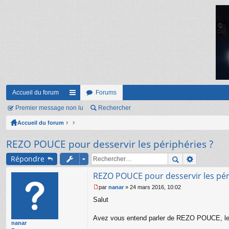
Accueil du forum
Forums
Premier message non lu
ac
Rechercher
Accueil du forum
co
ur
REZO POUCE pour desservir les périphéries ?
ci
Répondre
s
REZO POUCE pour desservir les pér
par
nanar
»
24 mars 2016, 10:02
M
Salut
e
s
s
Avez vous entend parler de REZO POUCE, le sy
nanar
a