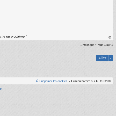
C
rtie du problème."
au
1 message • Page
1
sur
1
t
Aller
Supprimer les cookies
Fuseau horaire sur
UTC+02:00
It
.