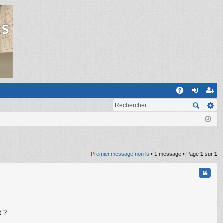
R
A
on
ns
Q
ne
cri
xi
pti
on
on
Premier message non lu
• 1 message • Page
1
sur
1
Citati
t ?