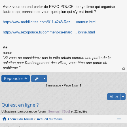
s
s
Avez vous entend parler de REZO POUCE, le système qui organise
a
l'auto-stop, connaissez vous quelqu'un qui s'y est incrit ?
g
e
http://www.mobilicites.com/011-4248-Rez ... ommun.html
n
o
n
http://www.rezopouce.fr/comment-ca-marc ... ionne.html
l
u
A+
nanar
"Si vous ne considérez pas le vélo urbain comme une partie de la
solution pour l'aménagement des villes, vous êtes une partie du
problème."
au
Répondre
t
1 message • Page
1
sur
1
Aller
Qui est en ligne ?
Utilisateurs parcourant ce forum :
Semrush [Bot]
et 22 invités
Accueil du forum
Accueil du forum