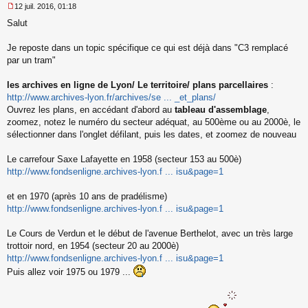
12 juil. 2016, 01:18
M
Salut
e
s
s
Je reposte dans un topic spécifique ce qui est déjà dans "C3 remplacé
a
par un tram"
g
e
les archives en ligne de Lyon/ Le territoire/ plans parcellaires
:
n
o
http://www.archives-lyon.fr/archives/se ... _et_plans/
n
Ouvrez les plans, en accédant d'abord au
tableau d'assemblage
,
l
zoomez, notez le numéro du secteur adéquat, au 500ème ou au 2000è, le
u
sélectionner dans l'onglet défilant, puis les dates, et zoomez de nouveau
Le carrefour Saxe Lafayette en 1958 (secteur 153 au 500è)
http://www.fondsenligne.archives-lyon.f ... isu&page=1
et en 1970 (après 10 ans de pradélisme)
http://www.fondsenligne.archives-lyon.f ... isu&page=1
Le Cours de Verdun et le début de l'avenue Berthelot, avec un très large
trottoir nord, en 1954 (secteur 20 au 2000è)
http://www.fondsenligne.archives-lyon.f ... isu&page=1
Puis allez voir 1975 ou 1979 ...