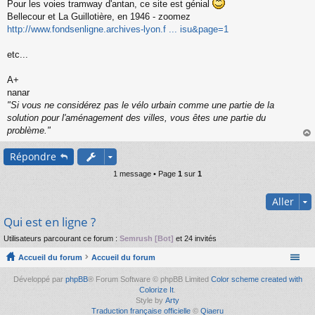
Pour les voies tramway d'antan, ce site est génial
Bellecour et La Guillotière, en 1946 - zoomez
http://www.fondsenligne.archives-lyon.f ... isu&page=1
etc...
A+
nanar
"Si vous ne considérez pas le vélo urbain comme une partie de la
solution pour l'aménagement des villes, vous êtes une partie du
problème."
au
Répondre
t
1 message • Page
1
sur
1
Aller
Qui est en ligne ?
Utilisateurs parcourant ce forum :
Semrush [Bot]
et 24 invités
Accueil du forum
Accueil du forum
Développé par
phpBB
® Forum Software © phpBB Limited
Color scheme created with
Colorize It
.
Style by
Arty
Traduction française officielle
©
Qiaeru