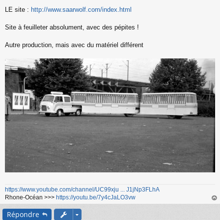
LE site :
http://www.saarwolf.com/index.html
Site à feuilleter absolument, avec des pépites !
Autre production, mais avec du matériel différent
https://www.youtube.com/channel/UC99xju ... J1jNp3FLhA
Rhone-Océan >>>
https://youtu.be/7y4cJaLO3vw
au
Répondre
t