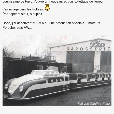
s
pourrissage de topic, j'ouvre un nouveau, et puis toilettage de l'erreur
s
a
d'aiguillage vers les trolleys.
g
Pas taper m'sieur, siouplait...
e
n
Donc, j'ai découvert qu'il y a eu une production spéciale... moteurs
o
Porsche, puis VW...
n
l
u