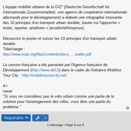
s
s
L'équipe mobilité urbaine de la GIZ*
(Deutsche Gesellschaft für
a
Internationale Zusammenarbeit, une agence de coopération internationale
g
allemande pour le développement)
a élaboré une infographie innovante
e
des 10 principes d'un transport urbain durable, basée sur l'approche «
n
o
éviter, reporter, améliorer » (avoid/shift/improve).
n
l
Découvrez le poster et suivez les 10 principes d'un transport urbain
u
durable
Télécharger :
http://www.sutp.org/files/contents/docu ... urable.pdf
La version française a été parrainée par l'Agence française de
Développement (
http://www.afd.fr
) dans le cadre de l'initiative Mobilise
Your City :
http://mobiliseyourcity.net/
.
A+
nanar
"Si vous ne considérez pas le vélo urbain comme une partie de la
solution pour l'aménagement des villes, vous êtes une partie du
problème."
au
Répondre
t
1 message • Page
1
sur
1