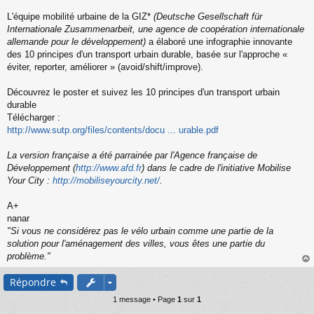
s
s
L'équipe mobilité urbaine de la GIZ*
(Deutsche Gesellschaft für
a
Internationale Zusammenarbeit, une agence de coopération internationale
g
allemande pour le développement)
a élaboré une infographie innovante
e
des 10 principes d'un transport urbain durable, basée sur l'approche «
n
o
éviter, reporter, améliorer » (avoid/shift/improve).
n
l
Découvrez le poster et suivez les 10 principes d'un transport urbain
u
durable
Télécharger :
http://www.sutp.org/files/contents/docu ... urable.pdf
La version française a été parrainée par l'Agence française de
Développement (
http://www.afd.fr
) dans le cadre de l'initiative Mobilise
Your City :
http://mobiliseyourcity.net/
.
A+
nanar
"Si vous ne considérez pas le vélo urbain comme une partie de la
solution pour l'aménagement des villes, vous êtes une partie du
problème."
au
Répondre
t
1 message • Page
1
sur
1