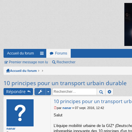
Accueil du forum
Forums
Premier message non lu
ac
Rechercher
Accueil du forum
co
ur
10 principes pour un transport urbain durable
ci
Répondre
s
10 principes pour un transport urb
par
nanar
»
07 sept. 2016, 12:42
M
Salut
e
s
s
L'équipe mobilité urbaine de la GIZ*
(Deutsche
nanar
a
infographie innovante des 10 principes d'un tra