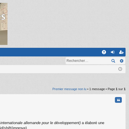
R
A
on
ns
Q
ne
cri
xi
pti
on
on
Premier message non lu
• 1 message • Page
1
sur
1
Citati
internationale allemande pour le développement)
a élaboré une
id/shift/improve).