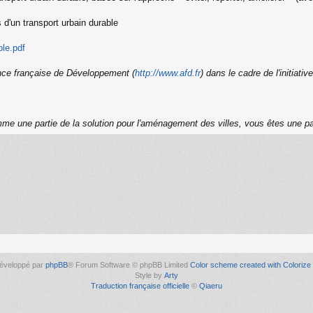
 d'un transport urbain durable
ble.pdf
ence française de Développement (
http://www.afd.fr
) dans le cadre de l'initiati
me une partie de la solution pour l'aménagement des villes, vous êtes une pa
éveloppé par
phpBB
® Forum Software © phpBB Limited
Color scheme created with Colorize 
Style by
Arty
Traduction française officielle
©
Qiaeru