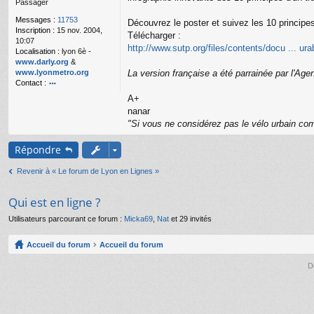
Passager
g
e
Messages :
11753
Découvrez le poster et suivez les 10 principes
n
Inscription :
15 nov. 2004,
o
Télécharger :
10:07
n
http://www.sutp.org/files/contents/docu ... ura
Localisation :
lyon 6è -
l
www.darly.org
&
u
www.lyonmetro.org
La version française a été parrainée par l'Ag
Contact :
o
A+
nt
nanar
ac
"Si vous ne considérez pas le vélo urbain com
te
r
Répondre
n
a
n
Revenir à « Le forum de Lyon en Lignes »
ar
Qui est en ligne ?
Utilisateurs parcourant ce forum :
Micka69
,
Nat
et 29 invités
Accueil du forum
Accueil du forum
D