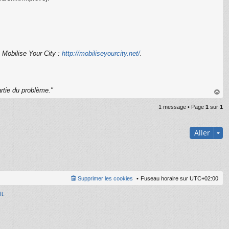
ve Mobilise Your City :
http://mobiliseyourcity.net/
.
C
rtie du problème."
au
1 message • Page
1
sur
1
t
Aller
Supprimer les cookies
Fuseau horaire sur
UTC+02:00
It
.