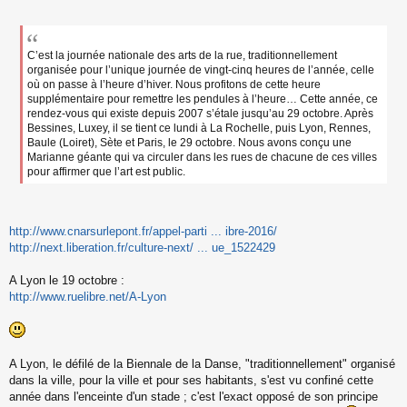
s
s
a
g
C’est la journée nationale des arts de la rue, traditionnellement
e
organisée pour l’unique journée de vingt-cinq heures de l’année, celle
n
où on passe à l’heure d’hiver. Nous profitons de cette heure
o
supplémentaire pour remettre les pendules à l’heure… Cette année, ce
n
rendez-vous qui existe depuis 2007 s’étale jusqu’au 29 octobre. Après
l
Bessines, Luxey, il se tient ce lundi à La Rochelle, puis Lyon, Rennes,
u
Baule (Loiret), Sète et Paris, le 29 octobre. Nous avons conçu une
Marianne géante qui va circuler dans les rues de chacune de ces villes
pour affirmer que l’art est public.
http://www.cnarsurlepont.fr/appel-parti ... ibre-2016/
http://next.liberation.fr/culture-next/ ... ue_1522429
A Lyon le 19 octobre :
http://www.ruelibre.net/A-Lyon
A Lyon, le défilé de la Biennale de la Danse, "traditionnellement" organisé
dans la ville, pour la ville et pour ses habitants, s'est vu confiné cette
année dans l'enceinte d'un stade ; c'est l'exact opposé de son principe