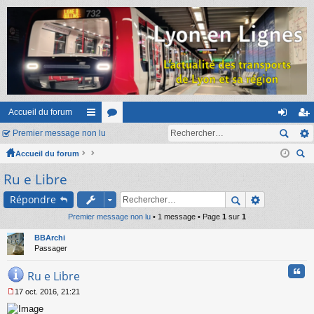
Accueil du forum
Premier message non lu
ac
or
on
ns
Accueil du forum
co
u
ne
cri
ec
Ru e Libre
ur
m
xi
pti
her
ci
s
on
on
Répondre
ch
er
Premier message non lu
s
• 1 message • Page
1
sur
1
BBArchi
Passager
Cita
Ru e Libre
17 oct. 2016, 21:21
M
e