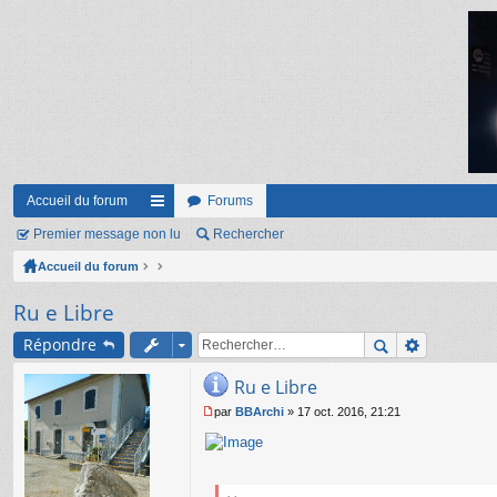
Accueil du forum
Forums
Premier message non lu
ac
Rechercher
Accueil du forum
co
ur
Ru e Libre
ci
Répondre
s
Ru e Libre
par
BBArchi
»
17 oct. 2016, 21:21
M
e
s
s
a