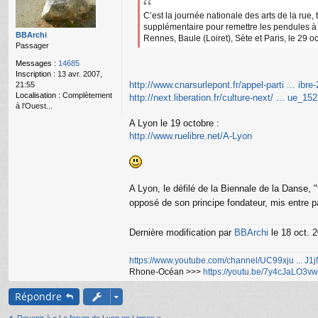
g
C’est la journée nationale des arts de la rue,
e
supplémentaire pour remettre les pendules à l
n
BBArchi
Rennes, Baule (Loiret), Sète et Paris, le 29 
o
Passager
n
l
Messages :
14685
u
Inscription :
13 avr. 2007,
http://www.cnarsurlepont.fr/appel-parti ... ibre
21:55
Localisation :
Complètement
http://next.liberation.fr/culture-next/ ... ue_15
à l'Ouest...
A Lyon le 19 octobre :
http://www.ruelibre.net/A-Lyon
A Lyon, le défilé de la Biennale de la Danse, "t
opposé de son principe fondateur, mis entre p
Dernière modification par
BBArchi
le 18 oct. 2
https://www.youtube.com/channel/UC99xju ... J
Rhone-Océan >>>
https://youtu.be/7y4cJaLO3vw
Répondre
Revenir à « Le forum de Lyon en Lignes »