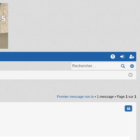
R
A
on
ns
Q
ne
cri
xi
pti
on
on
Premier message non lu
• 1 message • Page
1
sur
1
Citati