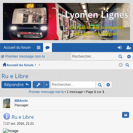
Accueil du forum
Premier message non lu
ac
or
on
ns
Accueil du forum
co
u
ne
cri
ec
Ru e Libre
ur
m
xi
pti
her
ci
s
on
on
Répondre
ch
er
Premier message non lu
s
• 1 message • Page
1
sur
1
BBArchi
Passager
Cita
Ru e Libre
17 oct. 2016, 21:21
M
e