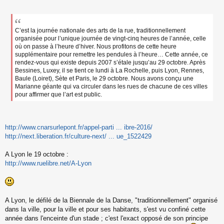
s
s
a
g
C’est la journée nationale des arts de la rue, traditionnellement
e
organisée pour l’unique journée de vingt-cinq heures de l’année, celle
n
où on passe à l’heure d’hiver. Nous profitons de cette heure
o
supplémentaire pour remettre les pendules à l’heure… Cette année, ce
n
rendez-vous qui existe depuis 2007 s’étale jusqu’au 29 octobre. Après
l
Bessines, Luxey, il se tient ce lundi à La Rochelle, puis Lyon, Rennes,
u
Baule (Loiret), Sète et Paris, le 29 octobre. Nous avons conçu une
Marianne géante qui va circuler dans les rues de chacune de ces villes
pour affirmer que l’art est public.
http://www.cnarsurlepont.fr/appel-parti ... ibre-2016/
http://next.liberation.fr/culture-next/ ... ue_1522429
A Lyon le 19 octobre :
http://www.ruelibre.net/A-Lyon
A Lyon, le défilé de la Biennale de la Danse, "traditionnellement" organisé
dans la ville, pour la ville et pour ses habitants, s'est vu confiné cette
année dans l'enceinte d'un stade ; c'est l'exact opposé de son principe