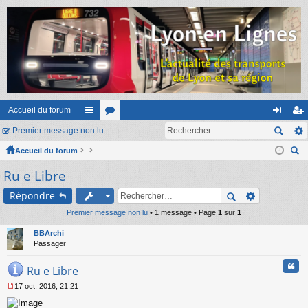
Accueil du forum
Premier message non lu
ac
or
on
ns
Accueil du forum
co
u
ne
cri
ec
Ru e Libre
ur
m
xi
pti
her
ci
s
on
on
Répondre
ch
er
Premier message non lu
s
• 1 message • Page
1
sur
1
BBArchi
Passager
Cita
Ru e Libre
17 oct. 2016, 21:21
M
e