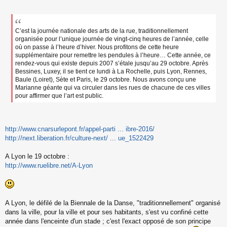
s
s
a
g
C’est la journée nationale des arts de la rue, traditionnellement
e
organisée pour l’unique journée de vingt-cinq heures de l’année, celle
n
où on passe à l’heure d’hiver. Nous profitons de cette heure
o
supplémentaire pour remettre les pendules à l’heure… Cette année, ce
n
rendez-vous qui existe depuis 2007 s’étale jusqu’au 29 octobre. Après
l
Bessines, Luxey, il se tient ce lundi à La Rochelle, puis Lyon, Rennes,
u
Baule (Loiret), Sète et Paris, le 29 octobre. Nous avons conçu une
Marianne géante qui va circuler dans les rues de chacune de ces villes
pour affirmer que l’art est public.
http://www.cnarsurlepont.fr/appel-parti ... ibre-2016/
http://next.liberation.fr/culture-next/ ... ue_1522429
A Lyon le 19 octobre :
http://www.ruelibre.net/A-Lyon
A Lyon, le défilé de la Biennale de la Danse, "traditionnellement" organisé
dans la ville, pour la ville et pour ses habitants, s'est vu confiné cette
année dans l'enceinte d'un stade ; c'est l'exact opposé de son principe