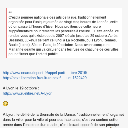
s
s
a
g
C’est la journée nationale des arts de la rue, traditionnellement
e
organisée pour l’unique journée de vingt-cinq heures de l’année, celle
n
où on passe à l’heure d’hiver. Nous profitons de cette heure
o
supplémentaire pour remettre les pendules à l’heure… Cette année, ce
n
rendez-vous qui existe depuis 2007 s’étale jusqu’au 29 octobre. Après
l
Bessines, Luxey, il se tient ce lundi à La Rochelle, puis Lyon, Rennes,
u
Baule (Loiret), Sète et Paris, le 29 octobre. Nous avons conçu une
Marianne géante qui va circuler dans les rues de chacune de ces villes
pour affirmer que l’art est public.
http://www.cnarsurlepont.fr/appel-parti ... ibre-2016/
http://next.liberation.fr/culture-next/ ... ue_1522429
A Lyon le 19 octobre :
http://www.ruelibre.net/A-Lyon
A Lyon, le défilé de la Biennale de la Danse, "traditionnellement" organisé
dans la ville, pour la ville et pour ses habitants, s'est vu confiné cette
année dans l'enceinte d'un stade ; c'est l'exact opposé de son principe