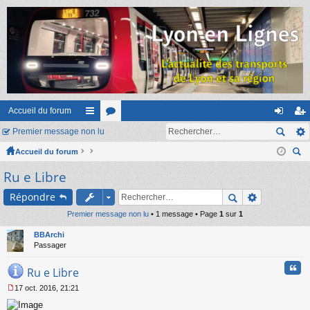
Accueil du forum
Premier message non lu
ac
or
on
ns
Accueil du forum
co
u
ne
cri
ec
Ru e Libre
ur
m
xi
pti
her
ci
s
on
on
Répondre
ch
er
Premier message non lu
s
• 1 message • Page
1
sur
1
BBArchi
Passager
Cita
Ru e Libre
17 oct. 2016, 21:21
M
e