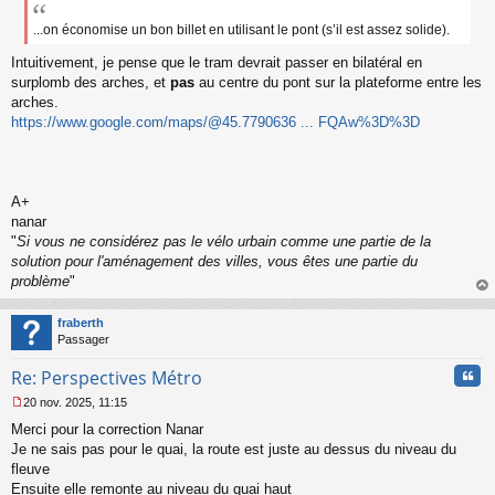
...on économise un bon billet en utilisant le pont (s’il est assez solide).
Intuitivement, je pense que le tram devrait passer en bilatéral en
surplomb des arches, et
pas
au centre du pont sur la plateforme entre les
arches.
https://www.google.com/maps/@45.7790636 ... FQAw%3D%3D
A+
nanar
"
Si vous ne considérez pas le vélo urbain comme une partie de la
solution pour l'aménagement des villes, vous êtes une partie du
problème
"
au
t
fraberth
Passager
Cita
Re: Perspectives Métro
20 nov. 2025, 11:15
M
Merci pour la correction Nanar
e
s
Je ne sais pas pour le quai, la route est juste au dessus du niveau du
s
fleuve
a
Ensuite elle remonte au niveau du quai haut