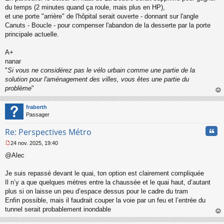
du temps (2 minutes quand ça roule, mais plus en HP),
et une porte "arrière" de l'hôpital serait ouverte - donnant sur l'angle
Canuts - Boucle - pour compenser l'abandon de la desserte par la porte
principale actuelle.
A+
nanar
"
Si vous ne considérez pas le vélo urbain comme une partie de la
solution pour l'aménagement des villes, vous êtes une partie du
problème
"
au
t
fraberth
Passager
Cita
Re: Perspectives Métro
24 nov. 2025, 19:40
M
@Alec
e
s
s
Je suis repassé devant le quai, ton option est clairement compliquée
a
Il n’y a que quelques mètres entre la chaussée et le quai haut, d’autant
g
plus si on laisse un peu d’espace dessus pour le cadre du tram
e
Enfin possible, mais il faudrait couper la voie par un feu et l’entrée du
n
o
tunnel serait probablement inondable
n
au
l