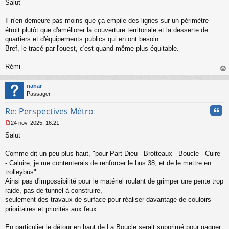
Salut
e
s
s
Il n'en demeure pas moins que ça empile des lignes sur un périmètre
a
étroit plutôt que d'améliorer la couverture territoriale et la desserte de
g
quartiers et d'équipements publics qui en ont besoin.
e
Bref, le tracé par l'ouest, c'est quand même plus équitable.
n
o
n
Rémi
l
au
u
t
nanar
Passager
Cita
Re: Perspectives Métro
24 nov. 2025, 16:21
M
Salut
e
s
s
Comme dit un peu plus haut, "pour Part Dieu - Brotteaux - Boucle - Cuire
a
- Caluire, je me contenterais de renforcer le bus 38, et de le mettre en
g
trolleybus".
e
Ainsi pas d'impossibilité pour le matériel roulant de grimper une pente trop
n
o
raide, pas de tunnel à construire,
n
seulement des travaux de surface pour réaliser davantage de couloirs
l
prioritaires et priorités aux feux.
u
En particulier le détour en haut de La Boucle serait supprimé pour gagner