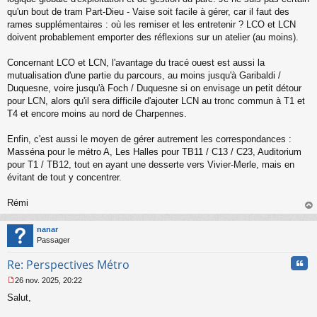
g
qu'un bout de tram Part-Dieu - Vaise soit facile à gérer, car il faut des
e
rames supplémentaires : où les remiser et les entretenir ? LCO et LCN
n
o
doivent probablement emporter des réflexions sur un atelier (au moins).
n
l
Concernant LCO et LCN, l'avantage du tracé ouest est aussi la
u
mutualisation d'une partie du parcours, au moins jusqu'à Garibaldi /
Duquesne, voire jusqu'à Foch / Duquesne si on envisage un petit détour
pour LCN, alors qu'il sera difficile d'ajouter LCN au tronc commun à T1 et
T4 et encore moins au nord de Charpennes.
Enfin, c'est aussi le moyen de gérer autrement les correspondances :
Masséna pour le métro A, Les Halles pour TB11 / C13 / C23, Auditorium
pour T1 / TB12, tout en ayant une desserte vers Vivier-Merle, mais en
évitant de tout y concentrer.
Rémi
au
t
nanar
Passager
Cita
Re: Perspectives Métro
26 nov. 2025, 20:22
M
Salut,
e
s