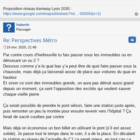
Proposition réseau tramway Lyon 2030 :
https://www.google.com/maps/d/viewer?mi ... 00005&z=11
au
t
fraberth
Passager
Cita
Re: Perspectives Métro
19 nov. 2025, 21:48
M
Par contre cours d’herbouville tu fais passer sous les immeubles ou en
e
s
détruisant un ou 2 ?
s
Dessous comme y’a le quai bas y’a peut être de quoi faire passer sous la
a
chaussée, mais déjà ça laisserait assez de place aux voitures du quai en
g
hauteur
e
Et sinon ce sont des immeubles grands, on aura pas détruit aussi grand
n
o
depuis un moment, ça sent l’opposition des excités qui veulent sauver
n
chaque vieille pierre
l
u
Ça serait possible de prendre le pont wilson, faire une station juste après,
puis remonter un peu la montée pour ensuite revenir vers l’hôpital ? Ça
ferait de sacré courbes par contre
Mais déjà on économise un bon billet en utilisant le pont (s’il est assez
solide). Je passe tout le temps dans le coin, il a de la place. En décalant
ta station au niveau de l’actuelle du C1 ça serait mieux, en tout cas ça