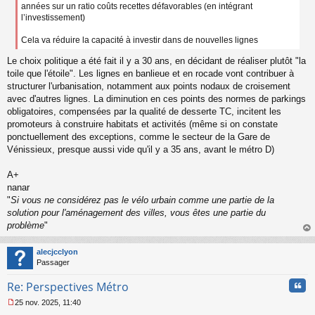
années sur un ratio coûts recettes défavorables (en intégrant
l’investissement)
Cela va réduire la capacité à investir dans de nouvelles lignes
Le choix politique a été fait il y a 30 ans, en décidant de réaliser plutôt "la
toile que l'étoile". Les lignes en banlieue et en rocade vont contribuer à
structurer l'urbanisation, notamment aux points nodaux de croisement
avec d'autres lignes. La diminution en ces points des normes de parkings
obligatoires, compensées par la qualité de desserte TC, incitent les
promoteurs à construire habitats et activités (même si on constate
ponctuellement des exceptions, comme le secteur de la Gare de
Vénissieux, presque aussi vide qu'il y a 35 ans, avant le métro D)
A+
nanar
"
Si vous ne considérez pas le vélo urbain comme une partie de la
solution pour l'aménagement des villes, vous êtes une partie du
problème
"
au
t
alecjcclyon
Passager
Cita
Re: Perspectives Métro
25 nov. 2025, 11:40
M