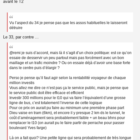
avant le T2
Vu l’aspect du 34 je pense pas que les assos habituelles le laisseront
détruire
Le 33, par contre ...
@remi je suis d’accord, mais là il s’agit d’un choix politique: est ce qu’on
essaie de desservir un peu partout mais pas forcément avec un bon
maillage et un trafic moindre ? Ou on essaie déjà d’avoir une base forte
dans le centre puis d’élargir ?
Perso je pense qu’il faut agir selon la rentabilité voyageur de chaque
million investis
Vous allez me dire ce n’est pas ça le service public, mais je pense que
le service public doit être efficace et efficient
Investir 300 millions pour le t10 qui va faire l’équivalent d’une grosse
ligne de bus, c’est totalement l’inverse de cette logique
Pour ce prix on aurait pu faire au minimum une première phase part
Dieu vaise en tram (6km), et encore il y presque 2 km ds le tunnel, le
coût d’aménagement sera probablement faible + un beau bhns pour
remplacer le t10 (on aurait pu le faire partir de perrache pour passer
boulevard Yves farge)
Là on a fait quoi? Une petite ligne qui sera probablement de très longue