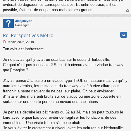
éviterait de dégrader les correspondances. Et enfin ce tracé, s’il est
possible, éviterait de couper pas mal d’arbres grands
au
t
alecjcclyon
Passager
Cita
Re: Perspectives Métro
19 nov. 2025, 22:19
M
Ton avis est intéressant.
e
s
s
Je ne savais qu'il y avait un quai bas sur le cours d'Herbouville.
a
Ce quai n'est pas inondable ? Serait il à niveau avec le viaduc tramway
g
que j'imagine ?
e
n
o
J'avais pensé à la base à un viaduc type TEOL en hauteur mais vu qu'il y
n
aura les riverains, les nuisances du tramway lancé à vive allure pour
l
franchir la pente risquent de ne pas leur plaire. On peut envisager
u
d'installer des murs anti bruits sur ce viaduc ou une zone couverte en
surface sur une courte portion au niveau des habitations.
Je pensais détruire les bâtiments du 32 au 34, mais on peut toujours le
faire avec le quai bas pour éviter de fragiliser les fondations de ces
immeubles... Une visite terrain s'impose ahah.
Je veux éviter le croisement à niveau avec les voitures sur Herbouville.