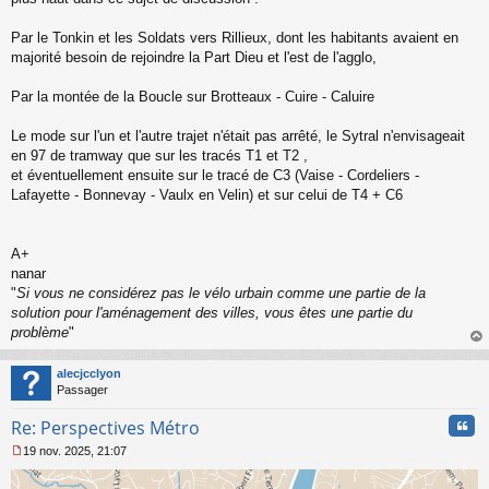
n
l
Par le Tonkin et les Soldats vers Rillieux, dont les habitants avaient en
u
majorité besoin de rejoindre la Part Dieu et l'est de l'agglo,
Par la montée de la Boucle sur Brotteaux - Cuire - Caluire
Le mode sur l'un et l'autre trajet n'était pas arrêté, le Sytral n'envisageait
en 97 de tramway que sur les tracés T1 et T2 ,
et éventuellement ensuite sur le tracé de C3 (Vaise - Cordeliers -
Lafayette - Bonnevay - Vaulx en Velin) et sur celui de T4 + C6
A+
nanar
"
Si vous ne considérez pas le vélo urbain comme une partie de la
solution pour l'aménagement des villes, vous êtes une partie du
problème
"
au
t
alecjcclyon
Passager
Cita
Re: Perspectives Métro
19 nov. 2025, 21:07
M
e