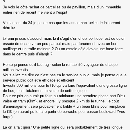
s
?
s
Je vois le côté rachat de parcelles ou de pavillon, mais d’un immeuble
a
entier rien de récent me vient à l’esprit
g
e
Vu l’aspect du 34 je pense pas que les assos habituelles le laisseront
n
o
détruire
n
l
@remi je suis d’accord, mais là il s’agit d’un choix politique: est ce qu’on
u
essaie de desservir un peu partout mais pas forcément avec un bon
maillage et un trafic moindre ? Ou on essaie déjà d’avoir une base forte
dans le centre puis d’élargir ?
Perso je pense qu’il faut agir selon la rentabilité voyageur de chaque
million investis
Vous allez me dire ce n’est pas ça le service public, mais je pense que le
service public doit être efficace et efficient
Investir 300 millions pour le t10 qui va faire l’équivalent d’une grosse ligne
de bus, c’est totalement l’inverse de cette logique
Pour ce prix on aurait pu faire au minimum une première phase part Dieu
vaise en tram (6km), et encore il y presque 2 km ds le tunnel, le coût
d’aménagement sera probablement faible + un beau bhns pour remplacer
le t10 (on aurait pu le faire partir de perrache pour passer boulevard Yves
farge)
Là on a fait quoi? Une petite ligne qui sera probablement de très longue