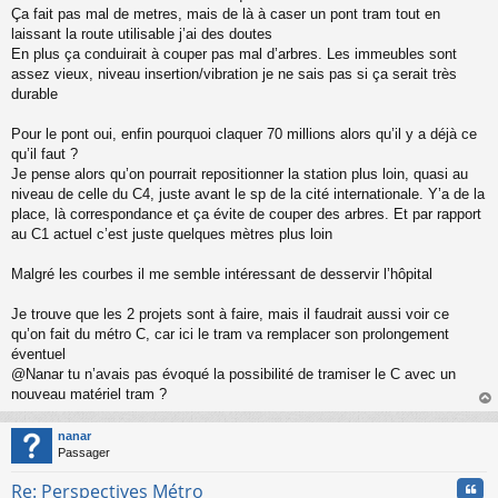
g
Ça fait pas mal de metres, mais de là à caser un pont tram tout en
e
laissant la route utilisable j’ai des doutes
n
o
En plus ça conduirait à couper pas mal d’arbres. Les immeubles sont
n
assez vieux, niveau insertion/vibration je ne sais pas si ça serait très
l
durable
u
Pour le pont oui, enfin pourquoi claquer 70 millions alors qu’il y a déjà ce
qu’il faut ?
Je pense alors qu’on pourrait repositionner la station plus loin, quasi au
niveau de celle du C4, juste avant le sp de la cité internationale. Y’a de la
place, là correspondance et ça évite de couper des arbres. Et par rapport
au C1 actuel c’est juste quelques mètres plus loin
Malgré les courbes il me semble intéressant de desservir l’hôpital
Je trouve que les 2 projets sont à faire, mais il faudrait aussi voir ce
qu’on fait du métro C, car ici le tram va remplacer son prolongement
éventuel
@Nanar tu n’avais pas évoqué la possibilité de tramiser le C avec un
nouveau matériel tram ?
au
t
nanar
Passager
Cita
Re: Perspectives Métro