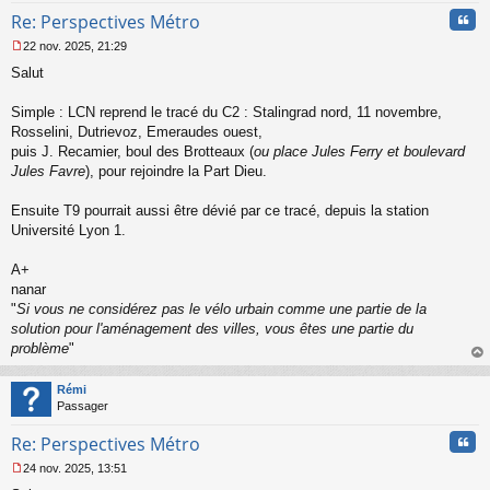
Cita
Re: Perspectives Métro
22 nov. 2025, 21:29
M
Salut
e
s
s
Simple : LCN reprend le tracé du C2 : Stalingrad nord, 11 novembre,
a
Rosselini, Dutrievoz, Emeraudes ouest,
g
puis J. Recamier, boul des Brotteaux (
ou place Jules Ferry et boulevard
e
Jules Favre
), pour rejoindre la Part Dieu.
n
o
n
Ensuite T9 pourrait aussi être dévié par ce tracé, depuis la station
l
Université Lyon 1.
u
A+
nanar
"
Si vous ne considérez pas le vélo urbain comme une partie de la
solution pour l'aménagement des villes, vous êtes une partie du
problème
"
au
t
Rémi
Passager
Cita
Re: Perspectives Métro
24 nov. 2025, 13:51
M