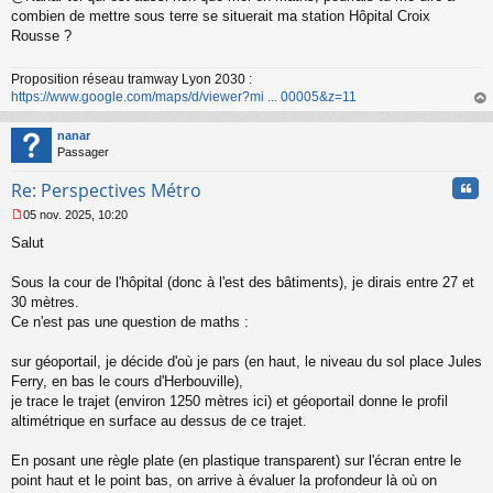
s
combien de mettre sous terre se situerait ma station Hôpital Croix
s
Rousse ?
a
g
Proposition réseau tramway Lyon 2030 :
e
https://www.google.com/maps/d/viewer?mi ... 00005&z=11
n
o
au
n
t
nanar
l
Passager
u
Cita
Re: Perspectives Métro
05 nov. 2025, 10:20
M
Salut
e
s
s
Sous la cour de l'hôpital (donc à l'est des bâtiments), je dirais entre 27 et
a
30 mètres.
g
Ce n'est pas une question de maths :
e
n
o
sur géoportail, je décide d'où je pars (en haut, le niveau du sol place Jules
n
Ferry, en bas le cours d'Herbouville),
l
je trace le trajet (environ 1250 mètres ici) et géoportail donne le profil
u
altimétrique en surface au dessus de ce trajet.
En posant une règle plate (en plastique transparent) sur l'écran entre le
point haut et le point bas, on arrive à évaluer la profondeur là où on