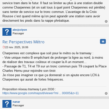
u
service tram dans le futur. Il faut se limiter au plus à une station double
comme Charpennes (et on sait tous à quel point Charpennes est pénible)
sans tenter de service sur le tronc commun. L’avantage de la Croix
Rousse c’est quand même qu’on peut agrandir une station sans avoir
directement les pieds dans la nappe phréatique.
au
t
alecjcclyon
Passager
Cita
Re: Perspectives Métro
22 nov. 2025, 16:06
M
Charpennes est complexe que soit pour le métro ou le tramway :
e
s
- Voie unique metro B empêchant de prolonger la ligne au nord, à moins
s
de réaliser des travaux coûteux et couper la A un moment...
a
- Passage de T1, T4 et T9 sur un tronc commun puis T9 coupant la Place
g
Charles Hernu pour rejoindre son tiroir.
e
Je n'ose pas imaginer ce que ça donnerait si on ajoute encore LCN à
n
o
Charpennes qui aurait de fortes fréquences.
n
l
Proposition réseau tramway Lyon 2030 :
u
https://www.google.com/maps/d/viewer?mi ... 00005&z=11
au
t
nanar
Passager