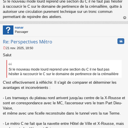
Si le nouveau mode lourd reprend une section du C il ne faut pas hésiter
à raccourcir le C sur le domaine de pertinence de la crémaillère, quitte à
autoriser une circulation purement technique sur un tronc commun
permettant de rejoindre des ateliers.
au
t
nanar
Passager
Cita
Re: Perspectives Métro
21 nov. 2025, 18:50
M
Salut
e
s
s
a
Si le nouveau mode lourd reprend une section du C il ne faut pas
g
hésiter à raccourcir le C sur le domaine de pertinence de la crémaillère
e
n
C'est effectivement à réfléchir. Il s'agit de comparer et déterminer les
o
avantages et inconvénients :
n
l
- Les tramways du plateau nord arrivent jusqu'au centre de la X-Rousse et
u
sont en correspondance avec le MC, l'ascenseur vers le tram Part Dieu-
Vaise,
et même avec une ficelle reconstruite dans le tunnel vers la rue Terme.
- Le métro C ne fait que la navette entre Hôtel de Ville et X-Rousse, mais