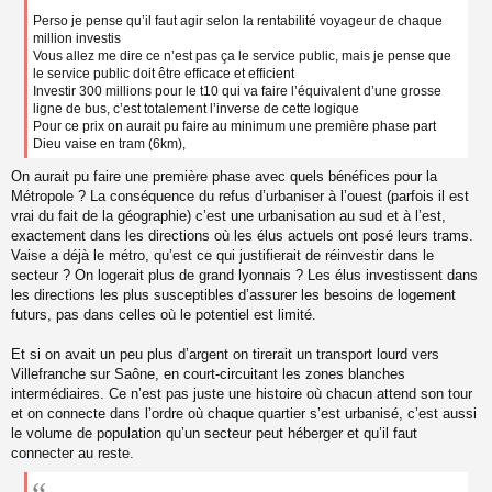
n
Perso je pense qu’il faut agir selon la rentabilité voyageur de chaque
l
million investis
u
Vous allez me dire ce n’est pas ça le service public, mais je pense que
le service public doit être efficace et efficient
Investir 300 millions pour le t10 qui va faire l’équivalent d’une grosse
ligne de bus, c’est totalement l’inverse de cette logique
Pour ce prix on aurait pu faire au minimum une première phase part
Dieu vaise en tram (6km),
On aurait pu faire une première phase avec quels bénéfices pour la
Métropole ? La conséquence du refus d’urbaniser à l’ouest (parfois il est
vrai du fait de la géographie) c’est une urbanisation au sud et à l’est,
exactement dans les directions où les élus actuels ont posé leurs trams.
Vaise a déjà le métro, qu’est ce qui justifierait de réinvestir dans le
secteur ? On logerait plus de grand lyonnais ? Les élus investissent dans
les directions les plus susceptibles d’assurer les besoins de logement
futurs, pas dans celles où le potentiel est limité.
Et si on avait un peu plus d’argent on tirerait un transport lourd vers
Villefranche sur Saône, en court-circuitant les zones blanches
intermédiaires. Ce n’est pas juste une histoire où chacun attend son tour
et on connecte dans l’ordre où chaque quartier s’est urbanisé, c’est aussi
le volume de population qu’un secteur peut héberger et qu’il faut
connecter au reste.