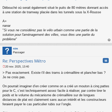
Débouché où serait également situé le puits de 80 mètres donnant accès
à une station de tramway placée dans les tunnels sous la X-Rousse
A+
nanar
"
Si vous ne considérez pas le vélo urbain comme une partie de la
solution pour l'aménagement des villes, vous êtes une partie du
problème
"
au
t
nim
Passager
Cita
Re: Perspectives Métro
20 nov. 2025, 13:40
M
> Pas exactement. Existe t'il des trams à crémaillère et plancher bas ?
e
s
Je ne crois pas.
s
a
On pourrait imaginer d’en créer comme on a créé un mouton à cinq pattes
g
pour le C, c’est techniquement assez facile à réaliser, par contre tirer le
e
poids et le volume du mécanisme de crémaillère sur de longues
n
o
distances de plat est clairement sans aucun intérêt et les constructeurs
n
feraient payer le cas particulier rubis sur l’ongle.
l
u