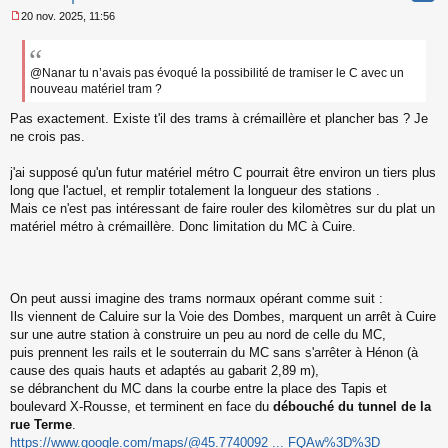
20 nov. 2025, 11:56
M
e
s
s
@Nanar tu n’avais pas évoqué la possibilité de tramiser le C avec un
a
nouveau matériel tram ?
g
e
Pas exactement. Existe t'il des trams à crémaillère et plancher bas ? Je
n
ne crois pas.
o
n
j'ai supposé qu'un futur matériel métro C pourrait être environ un tiers plus
l
long que l'actuel, et remplir totalement la longueur des stations .
u
Mais ce n'est pas intéressant de faire rouler des kilomètres sur du plat un
matériel métro à crémaillère. Donc limitation du MC à Cuire.
On peut aussi imagine des trams normaux opérant comme suit :
Ils viennent de Caluire sur la Voie des Dombes, marquent un arrêt à Cuire
sur une autre station à construire un peu au nord de celle du MC,
puis prennent les rails et le souterrain du MC sans s'arrêter à Hénon (à
cause des quais hauts et adaptés au gabarit 2,89 m),
se débranchent du MC dans la courbe entre la place des Tapis et
boulevard X-Rousse, et terminent en face du
débouché du tunnel de la
rue Terme
.
https://www.google.com/maps/@45.7740092 ... FQAw%3D%3D