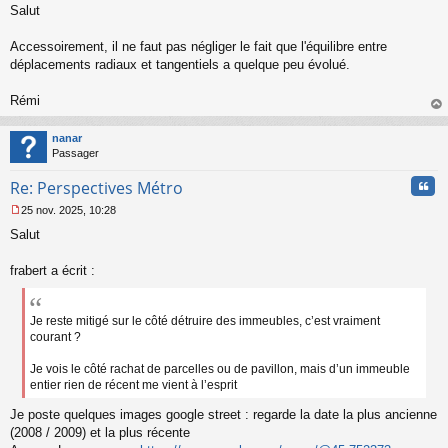
Salut
e
s
s
Accessoirement, il ne faut pas négliger le fait que l'équilibre entre
a
déplacements radiaux et tangentiels a quelque peu évolué.
g
e
Rémi
n
o
au
n
t
nanar
l
Passager
u
Cita
Re: Perspectives Métro
25 nov. 2025, 10:28
M
Salut
e
s
s
frabert a écrit :
a
g
e
Je reste mitigé sur le côté détruire des immeubles, c’est vraiment
n
courant ?
o
n
Je vois le côté rachat de parcelles ou de pavillon, mais d’un immeuble
l
entier rien de récent me vient à l’esprit
u
Je poste quelques images google street : regarde la date la plus ancienne
(2008 / 2009) et la plus récente