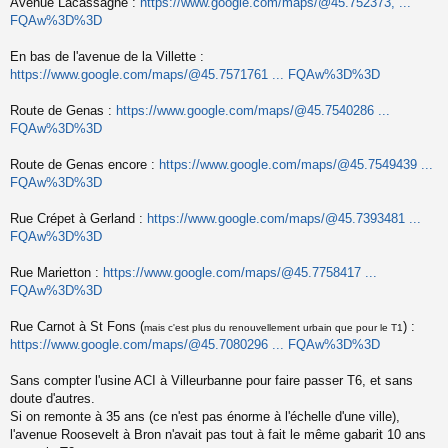
Avenue Lacassagne :
https://www.google.com/maps/@45.752373, ...
FQAw%3D%3D
En bas de l'avenue de la Villette :
https://www.google.com/maps/@45.7571761 ... FQAw%3D%3D
Route de Genas :
https://www.google.com/maps/@45.7540286 ...
FQAw%3D%3D
Route de Genas encore :
https://www.google.com/maps/@45.7549439 ...
FQAw%3D%3D
Rue Crépet à Gerland :
https://www.google.com/maps/@45.7393481 ...
FQAw%3D%3D
Rue Marietton :
https://www.google.com/maps/@45.7758417 ...
FQAw%3D%3D
Rue Carnot à St Fons (
) :
mais c'est plus du renouvellement urbain que pour le T1
https://www.google.com/maps/@45.7080296 ... FQAw%3D%3D
Sans compter l'usine ACI à Villeurbanne pour faire passer T6, et sans
doute d'autres.
Si on remonte à 35 ans (ce n'est pas énorme à l'échelle d'une ville),
l'avenue Roosevelt à Bron n'avait pas tout à fait le même gabarit 10 ans