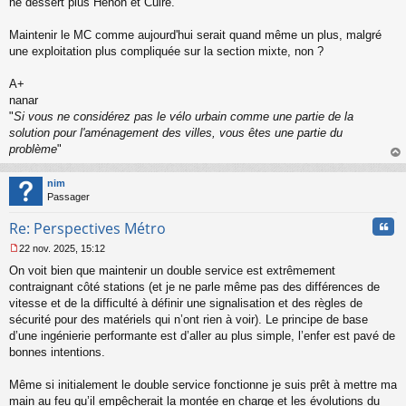
ne dessert plus Hénon et Cuire.
Maintenir le MC comme aujourd'hui serait quand même un plus, malgré
une exploitation plus compliquée sur la section mixte, non ?
A+
nanar
"
Si vous ne considérez pas le vélo urbain comme une partie de la
solution pour l'aménagement des villes, vous êtes une partie du
problème
"
au
t
nim
Passager
Cita
Re: Perspectives Métro
22 nov. 2025, 15:12
M
On voit bien que maintenir un double service est extrêmement
e
s
contraignant côté stations (et je ne parle même pas des différences de
s
vitesse et de la difficulté à définir une signalisation et des règles de
a
sécurité pour des matériels qui n’ont rien à voir). Le principe de base
g
d’une ingénierie performante est d’aller au plus simple, l’enfer est pavé de
e
bonnes intentions.
n
o
n
Même si initialement le double service fonctionne je suis prêt à mettre ma
l
main au feu qu’il empêcherait la montée en charge et les évolutions du