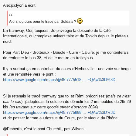
s
Alecjcclyon a écrit
a
g
e
Alors toujours pour le tracé par Soldats ?
n
o
En tramway, Oui, toujours. Je privilégie la desserte de la Cité
n
Internationale, du complexe universitaire et du Tonkin depuis le plateau
l
u
nord.
Pour Part Dieu - Brotteaux - Boucle - Cuire - Caluire, je me contenterais
de renforcer le bus 38, et de le mettre en trolleybus.
Il y a surtout ça en contrebas du cours d'Herbouville : une voie sur berge
et une remontée vers le pont :
https://www.google.com/maps/@45.7775518 ... FQAw%3D%3D
Si je retenais le tracé tramway que toi et Rémi préconisez (
mais ce n'est
pas le cas
), j'adopterais la solution de démolir les 2 immeubles du 29/ 29
bis (
en travaux sur cette google street d'octobre 2024
)
https://www.google.com/maps/@45.7775899 ... FQAw%3D%3D
et de passer le tram au dessus du Cours, par le viaduc du Rhône.
@Fraberth, c'est le pont Churchill, pas Wilson..