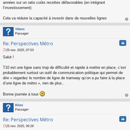
années sur un ratio coûts recettes défavorables (en intégrant
l’investissement)
Cela va réduire la capacité à investir dans de nouvelles lignes
au
t
Ylliero
Passager
Cita
Re: Perspectives Métro
25 nov. 2025, 07:53
M
Salut !
e
s
s
T10 est une ligne sans trop de difficulté et rapide à mettre en place, c’est
a
probablement surtout un outil de communication politique qui permet de
g
dire « regardez le nombre de ligne de tramway qu’on a pu faire à la place
e
d’une ligne de métro », rien de plus..
n
o
n
Bonne journée à tous
l
au
u
t
Rémi
Passager
Cita
Re: Perspectives Métro
25 nov. 2025, 09:28
M