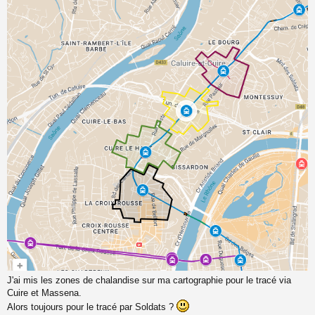
s
s
a
g
e
n
o
n
l
u
J'ai mis les zones de chalandise sur ma cartographie pour le tracé via
Cuire et Massena.
Alors toujours pour le tracé par Soldats ?