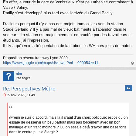
En effet, autour de la gare de Venissieux c'est peu urbanisé contraiment à
e
s
Vaise / Valmy.
s
Parilly s'est développé plus tard avec l'arrivée du Grand Parilly.
a
g
D'ailleurs pourquoi il n'y a pas des projets immobiliers vers la station
e
Stade Gerland ? Il y a pas mal de vieux bâtiments à l'abandon dans le
n
o
secteur... La station est majoritairement empruntée par des travailleurs et
n
étudiants, j'ai l'impression.
l
Il n'y a qu'à voir la fréquentation de la station les WE hors jours de match.
u
Proposition réseau tramway Lyon 2030 :
https://www.google.com/maps/d/viewer?mi ... 00005&z=11
au
t
nim
Passager
Cita
Re: Perspectives Métro
25 nov. 2025, 11:49
M
e
s
s
a
@remi je suis d’accord, mais là il s’agit d’un choix politique: est ce qu’on
g
essaie de desservir un peu partout mais pas forcément avec un bon
e
maillage et un trafic moindre ? Ou on essaie déjà d’avoir une base forte
n
dans le centre puis d’élargir ?
o