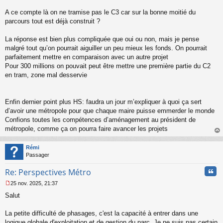
A ce compte là on ne tramise pas le C3 car sur la bonne moitié du
parcours tout est déjà construit ?
La réponse est bien plus compliquée que oui ou non, mais je pense
malgré tout qu’on pourrait aiguiller un peu mieux les fonds. On pourrait
parfaitement mettre en comparaison avec un autre projet
Pour 300 millions on pouvait peut être mettre une première partie du C2
en tram, zone mal desservie
Enfin dernier point plus HS: faudra un jour m’expliquer à quoi ça sert
d’avoir une métropole pour que chaque maire puisse emmerder le monde
Confions toutes les compétences d’aménagement au président de
métropole, comme ça on pourra faire avancer les projets
au
t
Rémi
Passager
Cita
Re: Perspectives Métro
25 nov. 2025, 21:37
M
Salut
e
s
s
La petite difficulté de phasages, c'est la capacité à entrer dans une
a
logique globale d'exploitation et de gestion du parc. Je ne suis pas certain