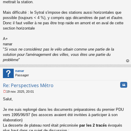
mettrait la station.
Mais difficulté : le Sytral s'impose des stations aussi horizontales que
possible (toujours < 4 %), y compris qqs décamètres de part et d'autre.
Donc il faut veiller à ne pas être trop raide en amont et en aval de cette
section horizontale
A+
nanar
"
Si vous ne considérez pas le vélo urbain comme une partie de la
solution pour l'aménagement des villes, vous êtes une partie du
problème
"
au
t
nanar
Passager
Cita
Re: Perspectives Métro
19 nov. 2025, 20:01
M
Salut,
e
s
s
Je me suis replongé dans les documents préparatoires du premier PDU
a
vers 1995/96/97 (les assoces avaient été invitées à participer à son
g
élaboration)
e
La desserte de plateau nord était préconisée
par les 2 tracés
évoqués
n
o
plus haut dans ce sujet de discussion :