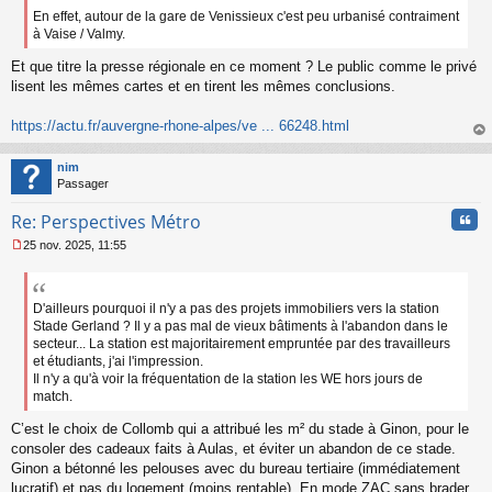
En effet, autour de la gare de Venissieux c'est peu urbanisé contraiment
à Vaise / Valmy.
Et que titre la presse régionale en ce moment ? Le public comme le privé
lisent les mêmes cartes et en tirent les mêmes conclusions.
https://actu.fr/auvergne-rhone-alpes/ve ... 66248.html
au
t
nim
Passager
Cita
Re: Perspectives Métro
25 nov. 2025, 11:55
M
e
s
s
D'ailleurs pourquoi il n'y a pas des projets immobiliers vers la station
a
Stade Gerland ? Il y a pas mal de vieux bâtiments à l'abandon dans le
g
secteur... La station est majoritairement empruntée par des travailleurs
e
et étudiants, j'ai l'impression.
n
Il n'y a qu'à voir la fréquentation de la station les WE hors jours de
o
match.
n
l
C’est le choix de Collomb qui a attribué les m² du stade à Ginon, pour le
u
consoler des cadeaux faits à Aulas, et éviter un abandon de ce stade.
Ginon a bétonné les pelouses avec du bureau tertiaire (immédiatement
lucratif) et pas du logement (moins rentable). En mode ZAC sans brader