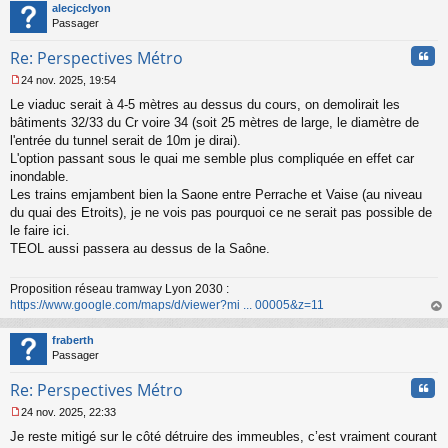
t
alecjcclyon
u
Passager
Cita
Re: Perspectives Métro
24 nov. 2025, 19:54
M
Le viaduc serait à 4-5 mètres au dessus du cours, on demolirait les
e
s
bâtiments 32/33 du Cr voire 34 (soit 25 mètres de large, le diamètre de
s
l'entrée du tunnel serait de 10m je dirai).
a
L'option passant sous le quai me semble plus compliquée en effet car
g
inondable.
e
Les trains emjambent bien la Saone entre Perrache et Vaise (au niveau
n
o
du quai des Etroits), je ne vois pas pourquoi ce ne serait pas possible de
n
le faire ici.
l
TEOL aussi passera au dessus de la Saône.
u
Proposition réseau tramway Lyon 2030 :
https://www.google.com/maps/d/viewer?mi ... 00005&z=11
au
t
fraberth
Passager
Cita
Re: Perspectives Métro
24 nov. 2025, 22:33
M
Je reste mitigé sur le côté détruire des immeubles, c’est vraiment courant
e