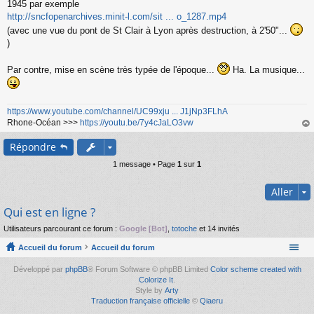
1945 par exemple
http://sncfopenarchives.minit-l.com/sit ... o_1287.mp4
(avec une vue du pont de St Clair à Lyon après destruction, à 2'50"...
)
Par contre, mise en scène très typée de l'époque...
Ha. La musique...
https://www.youtube.com/channel/UC99xju ... J1jNp3FLhA
Rhone-Océan >>>
https://youtu.be/7y4cJaLO3vw
au
Répondre
t
1 message • Page
1
sur
1
Aller
Qui est en ligne ?
Utilisateurs parcourant ce forum :
Google [Bot]
,
totoche
et 14 invités
Accueil du forum
Accueil du forum
Développé par
phpBB
® Forum Software © phpBB Limited
Color scheme created with
Colorize It
.
Style by
Arty
Traduction française officielle
©
Qiaeru