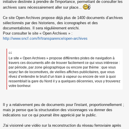
s
initiative destinée à prendre de l'importance, permettant de consulter les
s
archives sans nécessairement aller sur place...
a
g
Ce site Open Archives propose déjà plus de 1400 documents d’archives
e
sélectionnés par des historiens, des iconographes et des
n
o
documentalistes. Il sera régulièrement enrichi.
n
Pour consulter le site « Open Archives » :
l
http://www.sncf.com/fr/transparence/open-archives
u
Le site « Open Archives » propose différentes pistes de navigation à
travers ces documents afin de trouver facilement ce qui vous intéresse :
par période, par zone géographique ou encore par thème : que vous
soyez fan de locomotives, de vieilles affiches publicitaires, que vous
rêvez d’entendre le bruit d’un train à vapeur ou encore de voir à quoi
ressemblait la gare du Nord il y a quelques décennies, vous y trouverez
votre bonheur.
Il y a relativement peu de documents pour l'instant, proportionnellement ;
mais je pense que la structuration des visionnages va donner des
indications sur ce qui pourrait être apprécié par le public.
J'ai visionné une vidéo sur la reconstruction du réseau ferroviaire après