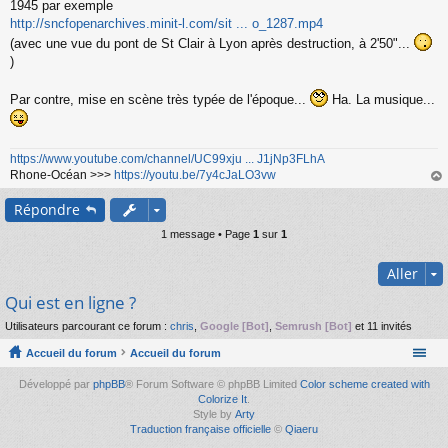
1945 par exemple
http://sncfopenarchives.minit-l.com/sit ... o_1287.mp4
(avec une vue du pont de St Clair à Lyon après destruction, à 2'50"...
)
Par contre, mise en scène très typée de l'époque...
Ha. La musique...
https://www.youtube.com/channel/UC99xju ... J1jNp3FLhA
Rhone-Océan >>>
https://youtu.be/7y4cJaLO3vw
au
Répondre
t
1 message • Page
1
sur
1
Aller
Qui est en ligne ?
Utilisateurs parcourant ce forum :
chris
,
Google [Bot]
,
Semrush [Bot]
et 11 invités
Accueil du forum
Accueil du forum
Développé par
phpBB
® Forum Software © phpBB Limited
Color scheme created with
Colorize It
.
Style by
Arty
Traduction française officielle
©
Qiaeru