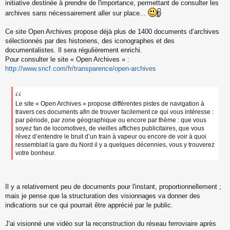
s
initiative destinée à prendre de l'importance, permettant de consulter les
s
archives sans nécessairement aller sur place...
a
g
Ce site Open Archives propose déjà plus de 1400 documents d’archives
e
sélectionnés par des historiens, des iconographes et des
n
o
documentalistes. Il sera régulièrement enrichi.
n
Pour consulter le site « Open Archives » :
l
http://www.sncf.com/fr/transparence/open-archives
u
Le site « Open Archives » propose différentes pistes de navigation à
travers ces documents afin de trouver facilement ce qui vous intéresse :
par période, par zone géographique ou encore par thème : que vous
soyez fan de locomotives, de vieilles affiches publicitaires, que vous
rêvez d’entendre le bruit d’un train à vapeur ou encore de voir à quoi
ressemblait la gare du Nord il y a quelques décennies, vous y trouverez
votre bonheur.
Il y a relativement peu de documents pour l'instant, proportionnellement ;
mais je pense que la structuration des visionnages va donner des
indications sur ce qui pourrait être apprécié par le public.
J'ai visionné une vidéo sur la reconstruction du réseau ferroviaire après