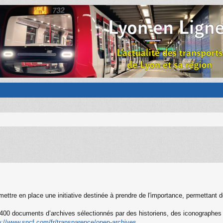
ettre en place une initiative destinée à prendre de l'importance, permettant 
00 documents d’archives sélectionnés par des historiens, des iconographes e
p://www.sncf.com/fr/transparence/open-archives