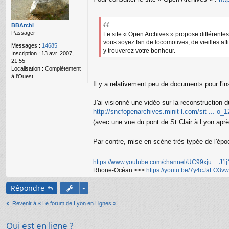
g
e
n
o
BBArchi
n
Passager
Le site « Open Archives » propose différentes
l
vous soyez fan de locomotives, de vieilles aff
Messages :
14685
u
y trouverez votre bonheur.
Inscription :
13 avr. 2007,
21:55
Localisation :
Complètement
à l'Ouest...
Il y a relativement peu de documents pour l'in
J'ai visionné une vidéo sur la reconstruction 
http://sncfopenarchives.minit-l.com/sit ... o
(avec une vue du pont de St Clair à Lyon après
Par contre, mise en scène très typée de l'épo
https://www.youtube.com/channel/UC99xju ... J
Rhone-Océan >>>
https://youtu.be/7y4cJaLO3vw
Répondre
Revenir à « Le forum de Lyon en Lignes »
Qui est en ligne ?