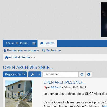
Accueil du forum
Forums
Premier message non lu
ac
Rechercher
Accueil du forum
co
ur
OPEN ARCHIVES SNCF...
ci
Répondre
s
OPEN ARCHIVES SNCF...
par
BBArchi
»
30 oct. 2016, 18:19
M
Le service des archives de la SNCF vient de m
e
s
s
Ce site Open Archives propose déjà plus de 14
a
Pour consulter le site « Open Archives » :
htt