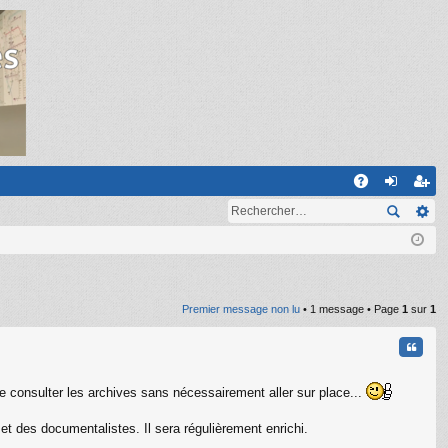
R
A
on
ns
Q
ne
cri
xi
pti
on
on
Premier message non lu
• 1 message • Page
1
sur
1
Citati
de consulter les archives sans nécessairement aller sur place...
t des documentalistes. Il sera régulièrement enrichi.