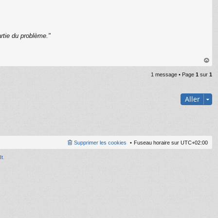
rtie du problème."
C
au
1 message • Page
1
sur
1
t
Aller
Supprimer les cookies
Fuseau horaire sur
UTC+02:00
It
.