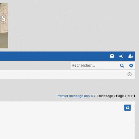
R
A
on
ns
Q
ne
cri
xi
pti
on
on
Premier message non lu
• 1 message • Page
1
sur
1
Citati