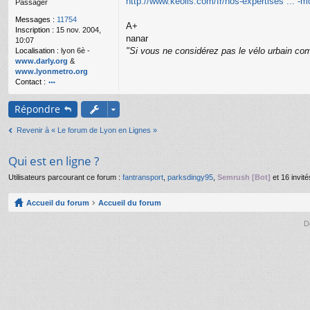
http://www.keolis.com/fr/nos-expertises ... -mo
Passager
g
e
Messages :
11754
A+
n
Inscription :
15 nov. 2004,
o
nanar
10:07
n
"Si vous ne considérez pas le vélo urbain com
Localisation :
lyon 6è -
l
www.darly.org
&
u
www.lyonmetro.org
Contact :
o
nt
Répondre
ac
te
Revenir à « Le forum de Lyon en Lignes »
r
n
a
Qui est en ligne ?
n
ar
Utilisateurs parcourant ce forum :
fantransport
,
parksdingy95
,
Semrush [Bot]
et 16 invité
Accueil du forum
Accueil du forum
D