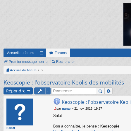
Accueil du forum
Forums
Premier message non lu
ac
Rechercher
Accueil du forum
co
ur
Keoscopie : l'observatoire Keolis des mobilités
ci
Répondre
s
Keoscopie : l'observatoire Keol
par
nanar
»
21 nov. 2016, 19:27
M
Salut
e
s
s
Bon à connaître, je pense :
Keoscopie
nanar
a