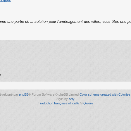
bilites
me une partie de la solution pour l'aménagement des villes, vous êtes une pa
s
éveloppé par
phpBB
® Forum Software © phpBB Limited
Color scheme created with Colorize 
Style by
Arty
Traduction française officielle
©
Qiaeru