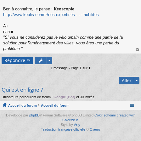
s
s
Bon à connaître, je pense :
Keoscopie
a
http://www.keolis.com/fr/nos-expertises ... -mobilites
g
e
A+
n
o
nanar
n
"Si vous ne considérez pas le vélo urbain comme une partie de la
l
solution pour l'aménagement des villes, vous êtes une partie du
u
problème."
au
Répondre
t
1 message • Page
1
sur
1
Aller
Qui est en ligne ?
Utilisateurs parcourant ce forum :
Google [Bot]
et 30 invités
Accueil du forum
Accueil du forum
Développé par
phpBB
® Forum Software © phpBB Limited
Color scheme created with
Colorize It
.
Style by
Arty
Traduction française officielle
©
Qiaeru