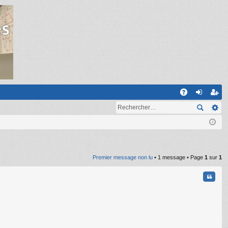
R
A
on
ns
Q
ne
cri
xi
pti
on
on
Premier message non lu
• 1 message • Page
1
sur
1
Citati