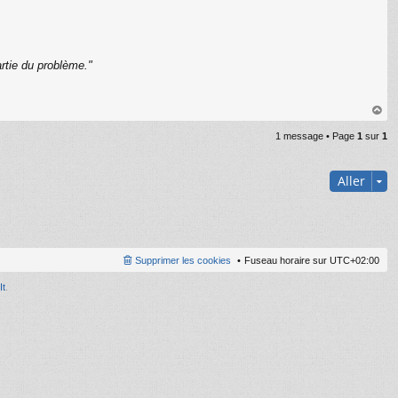
rtie du problème."
C
au
1 message • Page
1
sur
1
t
Aller
Supprimer les cookies
Fuseau horaire sur
UTC+02:00
It
.