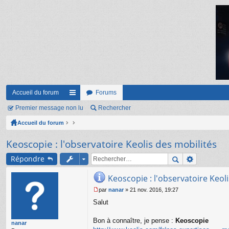
Accueil du forum
Forums
Premier message non lu
ac
Rechercher
Accueil du forum
co
ur
Keoscopie : l'observatoire Keolis des mobilités
ci
Répondre
s
Keoscopie : l'observatoire Keol
par
nanar
»
21 nov. 2016, 19:27
M
Salut
e
s
s
Bon à connaître, je pense :
Keoscopie
nanar
a