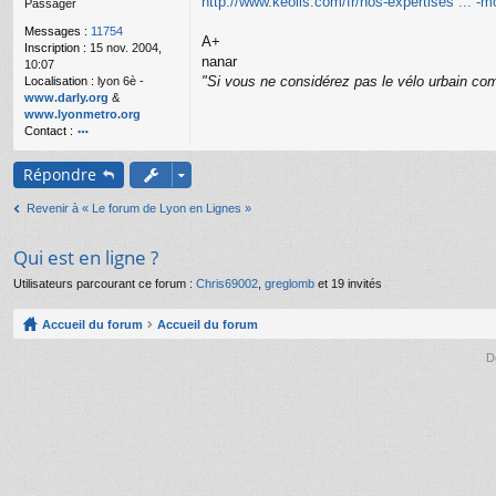
http://www.keolis.com/fr/nos-expertises ... -mo
Passager
g
e
Messages :
11754
A+
n
Inscription :
15 nov. 2004,
o
nanar
10:07
n
"Si vous ne considérez pas le vélo urbain com
Localisation :
lyon 6è -
l
www.darly.org
&
u
www.lyonmetro.org
Contact :
o
nt
Répondre
ac
te
Revenir à « Le forum de Lyon en Lignes »
r
n
a
Qui est en ligne ?
n
ar
Utilisateurs parcourant ce forum :
Chris69002
,
greglomb
et 19 invités
Accueil du forum
Accueil du forum
D