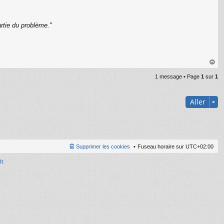
rtie du problème."
C
au
1 message • Page
1
sur
1
t
Aller
Supprimer les cookies
Fuseau horaire sur
UTC+02:00
It
.