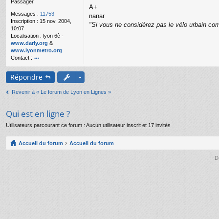
Passager
g
A+
e
Messages :
11753
nanar
n
Inscription :
15 nov. 2004,
o
"Si vous ne considérez pas le vélo urbain com
10:07
n
Localisation :
lyon 6è -
l
www.darly.org
&
u
www.lyonmetro.org
Contact :
o
nt
Répondre
ac
te
Revenir à « Le forum de Lyon en Lignes »
r
n
a
Qui est en ligne ?
n
ar
Utilisateurs parcourant ce forum : Aucun utilisateur inscrit et 17 invités
Accueil du forum
Accueil du forum
D