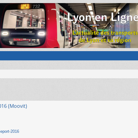
016 (Moovit)
 eport-2016