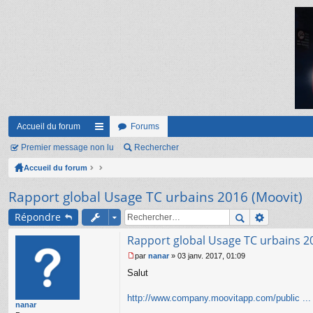
Accueil du forum
Forums
Premier message non lu
ac
Rechercher
Accueil du forum
co
ur
Rapport global Usage TC urbains 2016 (Moovit)
ci
Répondre
s
Rapport global Usage TC urbains 2
par
nanar
»
03 janv. 2017, 01:09
M
Salut
e
s
s
http://www.company.moovitapp.com/public ...
nanar
a