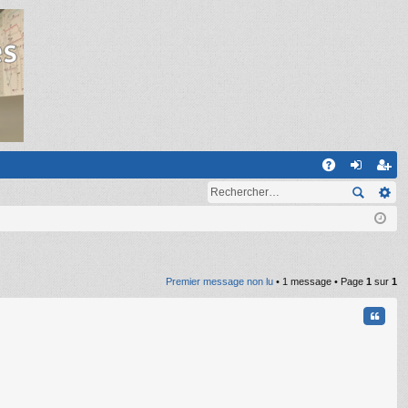
R
A
on
ns
Q
ne
cri
xi
pti
on
on
Premier message non lu
• 1 message • Page
1
sur
1
Citati