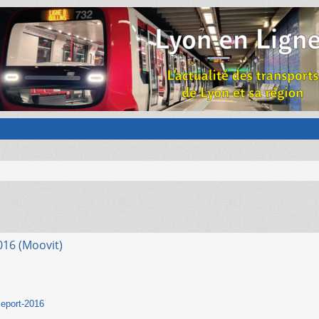
016 (Moovit)
 eport-2016