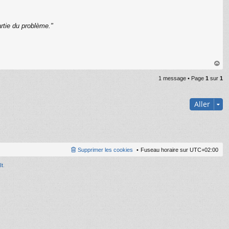
rtie du problème."
C
au
1 message • Page
1
sur
1
t
Aller
Supprimer les cookies
Fuseau horaire sur
UTC+02:00
It
.