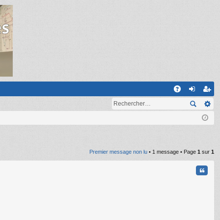
R
A
on
ns
Q
ne
cri
xi
pti
on
on
Premier message non lu
• 1 message • Page
1
sur
1
Citati