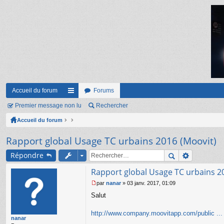
Accueil du forum
Forums
Premier message non lu
ac
Rechercher
Accueil du forum
co
ur
Rapport global Usage TC urbains 2016 (Moovit)
ci
Répondre
s
Rapport global Usage TC urbains 2
par
nanar
»
03 janv. 2017, 01:09
M
Salut
e
s
s
http://www.company.moovitapp.com/public ...
nanar
a