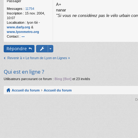
Passager
g
A+
e
Messages :
11754
nanar
n
Inscription :
15 nov. 2004,
o
"Si vous ne considérez pas le vélo urbain com
10:07
n
Localisation :
lyon 6è -
l
www.darly.org
&
u
www.lyonmetro.org
Contact :
o
nt
Répondre
ac
te
Revenir à « Le forum de Lyon en Lignes »
r
n
a
Qui est en ligne ?
n
ar
Utilisateurs parcourant ce forum :
Bing [Bot]
et 23 invités
Accueil du forum
Accueil du forum
D