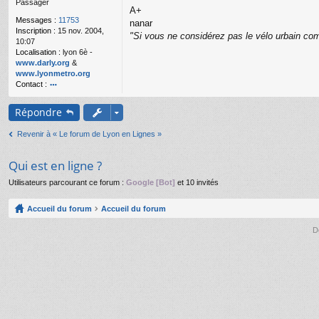
Passager
g
A+
e
Messages :
11753
nanar
n
Inscription :
15 nov. 2004,
o
"Si vous ne considérez pas le vélo urbain com
10:07
n
Localisation :
lyon 6è -
l
www.darly.org
&
u
www.lyonmetro.org
Contact :
o
nt
Répondre
ac
te
Revenir à « Le forum de Lyon en Lignes »
r
n
a
Qui est en ligne ?
n
ar
Utilisateurs parcourant ce forum :
Google [Bot]
et 10 invités
Accueil du forum
Accueil du forum
D