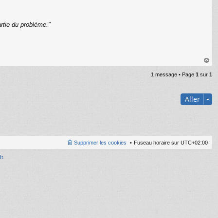
rtie du problème."
C
au
1 message • Page
1
sur
1
t
Aller
Supprimer les cookies
Fuseau horaire sur
UTC+02:00
It
.