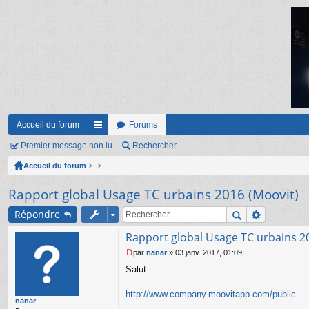
Accueil du forum
Forums
Premier message non lu
ac
Rechercher
Accueil du forum
co
ur
Rapport global Usage TC urbains 2016 (Moovit)
ci
Répondre
s
Rapport global Usage TC urbains 2
par
nanar
»
03 janv. 2017, 01:09
M
Salut
e
s
s
http://www.company.moovitapp.com/public ...
nanar
a