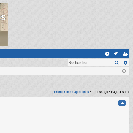
R
A
on
ns
Q
ne
cri
xi
pti
on
on
Premier message non lu
• 1 message • Page
1
sur
1
Citati