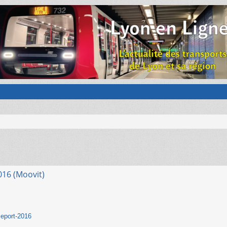
016 (Moovit)
 eport-2016