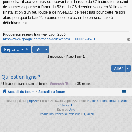
s
permettra t'il aux voitures se trouvant sur la route du C15 direction bachut
s
de tourner à gauche à l'arret du 52 et du C8 direction vaulx en Velin,avec
a
l'installation d'un feu rouge à ce niveau.Si ce n'est pas pour cette raison
g
alors pourquoi le faire?Je pense que le bloc en beton sera cassé
e
définitivement.
n
o
n
Proposition réseau tramway Lyon 2030 :
l
https://www.google.com/maps/d/viewer?mi ... 00005&z=11
u
au
Répondre
t
1 message • Page
1
sur
1
Aller
Qui est en ligne ?
Utilisateurs parcourant ce forum :
Semrush [Bot]
et 35 invités
Accueil du forum
Accueil du forum
Développé par
phpBB
® Forum Software © phpBB Limited
Color scheme created with
Colorize It
.
Style by
Arty
Traduction française officielle
©
Qiaeru