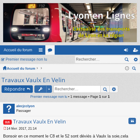
Accueil du forum
Premier message non lu
ac
or
on
ns
Accueil du forum
co
u
ne
cri
ec
Travaux Vaulx En Velin
ur
m
xi
pti
her
ci
s
on
on
Répondre
ch
er
Premier message non lu
s
• 1 message • Page
1
sur
1
alecjcclyon
Passager
Cita
Travaux Vaulx En Velin
14 févr. 2017, 21:14
M
Bonsoir en ce moment le C8 et le 52 sont déviés à Vaulx la soie,cela
e